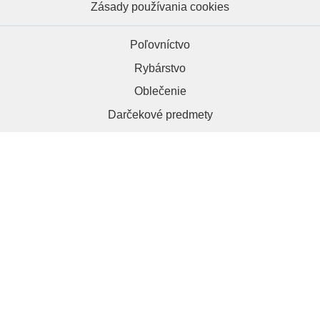
Zásady používania cookies
Poľovníctvo
Rybárstvo
Oblečenie
Darčekové predmety
HRAPA.sk, 984 01 Lučenec
+421 918 286 012
kontakt@hrapa.sk
Copyright © 2026 | Hrapa.sk