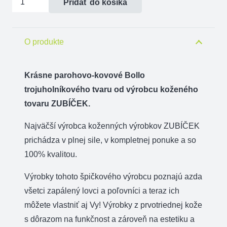
Pridať do košíka
Bollo
parohové-
kovové
O produkte
trojuholník
-
Krásne parohovo-kovové Bollo
svätý
trojuholníkového tvaru od výrobcu koženého
Hubert
tovaru ZUBÍČEK.
Najväčší výrobca koženných výrobkov ZUBÍČEK
prichádza v plnej sile, v kompletnej ponuke a so
100% kvalitou.
Výrobky tohoto špičkového výrobcu poznajú azda
všetci zapálený lovci a poľovníci a teraz ich
môžete vlastniť aj Vy! Výrobky z prvotriednej kože
s dôrazom na funkčnost a zároveň na estetiku a