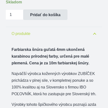
Skladom
množstvo
Pridať do košíka
Farbiarska
šnúra
guľatá
O produkte
4mm
ukončená
Farbiarska šnúra guľatá 4mm ukončená
karabinou
karabinou prírodnej farby, určená pre malé
plemená. Cena je za 10m farbiarskej šnúry.
Najväčší výrobca koženných výrobkov ZUBÍČEK
prichádza v plnej sile, v kompletnej ponuke a so
100% kvalitou aj na Slovensko s firmou IBO
POĽOVNÍK, ktorá ho zastupuje pre Slovenský trh.
Výrobky tohoto špičkového výrobcu poznajú azda