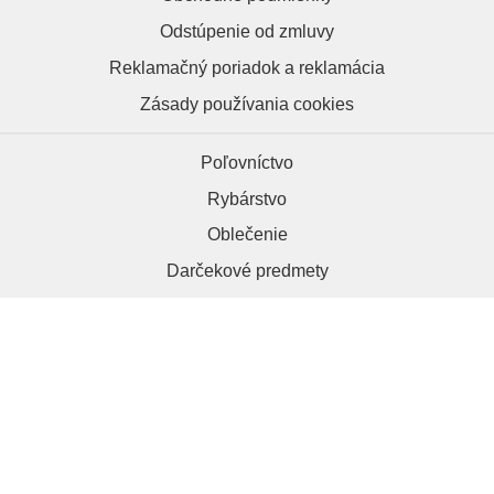
Odstúpenie od zmluvy
Reklamačný poriadok a reklamácia
Zásady používania cookies
Poľovníctvo
Rybárstvo
Oblečenie
Darčekové predmety
HRAPA.sk, 984 01 Lučenec
+421 918 286 012
kontakt@hrapa.sk