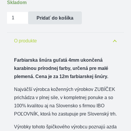
Skladom
množstvo
Pridať do košíka
Farbiarska
šnúra
guľatá
O produkte
4mm
ukončená
Farbiarska šnúra guľatá 4mm ukončená
karabinou
karabinou prírodnej farby, určená pre malé
plemená. Cena je za 12m farbiarskej šnúry.
Najväčší výrobca koženných výrobkov ZUBÍČEK
prichádza v plnej sile, v kompletnej ponuke a so
100% kvalitou aj na Slovensko s firmou IBO
POĽOVNÍK, ktorá ho zastupuje pre Slovenský trh.
Výrobky tohoto špičkového výrobcu poznajú azda