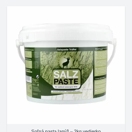
Soľná pasta lanýž – 2kg vedierko