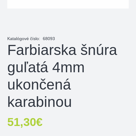
Katalógové číslo:
68093
Farbiarska šnúra
guľatá 4mm
ukončená
karabinou
51,30
€