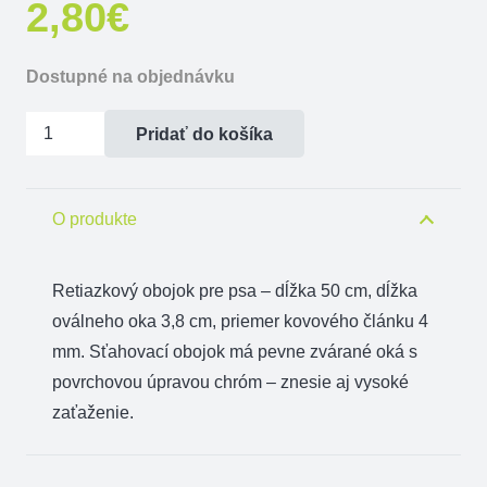
2,80
€
Dostupné na objednávku
množstvo
Pridať do košíka
Obojok
sťahovací
oválne
O produkte
oká
50
Retiazkový obojok pre psa – dĺžka 50 cm, dĺžka
cm
oválneho oka 3,8 cm, priemer kovového článku 4
mm. Sťahovací obojok má pevne zvárané oká s
povrchovou úpravou chróm – znesie aj vysoké
zaťaženie.