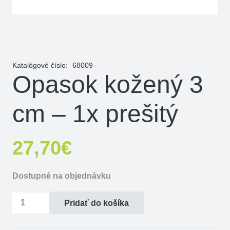
Katalógové číslo:
68009
Opasok kožený 3
cm – 1x prešitý
27,70
€
Dostupné na objednávku
množstvo
Pridať do košíka
Opasok
kožený