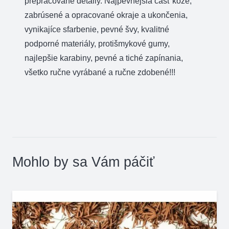
prepracované detaily. Najpevnejšia časť kože,
zabrúsené a opracované okraje a ukončenia,
vynikajíce sfarbenie, pevné švy, kvalitné
podporné materiály, protišmykové gumy,
najlepšie karabiny, pevné a tiché zapínania,
všetko ručne vyrábané a ručne zdobené!!!
Mohlo by sa Vám páčiť