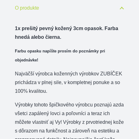
3
O produkte
cm
-
1x prešitý pevný kožený 3cm opasok. Farba
1x
hnedá alebo čierna.
prešitý
Farbu opasku napíšte prosím do poznámky pri
objednávke!
Najväčší výrobca koženných výrobkov ZUBÍČEK
prichádza v plnej sile, v kompletnej ponuke a so
100% kvalitou.
Výrobky tohoto špičkového výrobcu poznajú azda
všetci zapálený lovci a poľovníci a teraz ich
môžete vlastniť aj Vy! Výrobky z prvotriednej kože
s dôrazom na funkčnost a zároveň na estetiku a