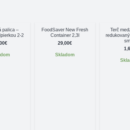
á palica –
FoodSaver New Fresh
Terč med
dpierkou 2-2
Container 2,3l
redukovaný
sr
,00
€
29,00
€
1,
adom
Skladom
Skl