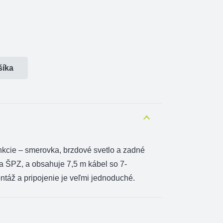
šíka
nkcie –
smerovka
, brzdové
svetlo
a zadné
la
ŠPZ
,
a obsahuje
7,5
m
kábel so
7-
ntáž a
pripojenie je
veľmi
jednoduché.