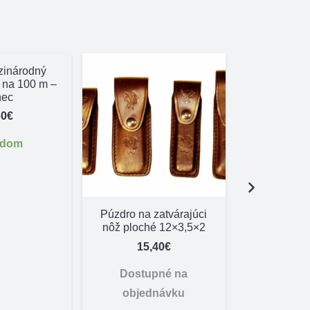
zinárodný
 na 100 m –
nec
60
€
adom
Púzdro na zatvárajúci
Zelená sa
nôž ploché 12×3,5×2
na 
15,40
€
50,
Dostupné na
Skl
objednávku