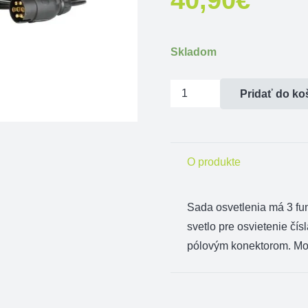
Skladom
množstvo
Pridať do ko
Osvetlenie
pre
zadný
O produkte
nosič
Sada
osvetlenia
má 3
fu
svetlo pre
osvietenie
čís
pólovým
konektorom.
Mo