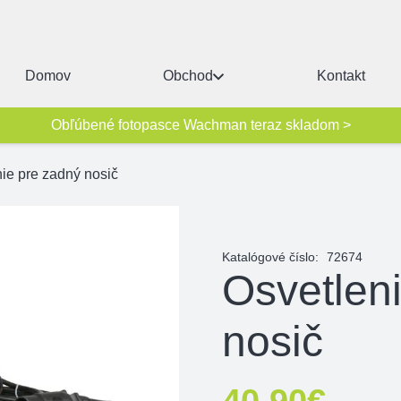
Domov
Obchod
Kontakt
Obľúbené fotopasce Wachman teraz skladom >
ie pre zadný nosič
Katalógové číslo:
72674
Osvetlen
nosič
40,90
€