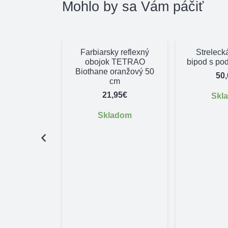
Mohlo by sa Vám páčiť
Farbiarsky reflexný
Streleck
obojok TETRAO
bipod s po
Biothane oranžový 50
50
cm
21,95
€
Skl
Skladom
control 1640
,80
€
pné na
dnávku