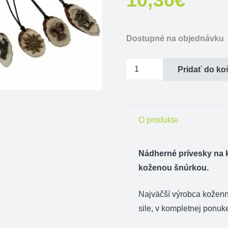
Dostupné na objednávku
množstvo
Pridať do ko
Prívesok
na
krk
O produkte
-
jeleň
postava
Nádherné prívesky na k
koženou šnúrkou.
Najväčší výrobca kožen
sile, v kompletnej ponuk