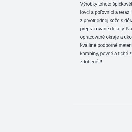
Výrobky tohoto špičkové
lovci a poľovníci a teraz
z prvotriednej kože s dô
prepracované detaily. N
opracované okraje a ukon
kvalitné podporné materi
karabiny, pevné a tiché 
zdobené!!!