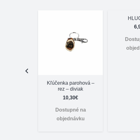
HLU
6,
Dostu
obje
parohová –
Kľúčenka parohová –
leň hlava
rez – diviak
,30
€
10,30
€
pné na
Dostupné na
dnávku
objednávku