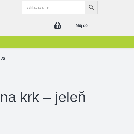
Môj účet
ava
na krk – jeleň