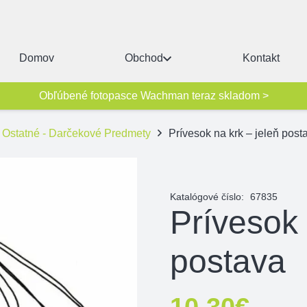
Domov
Obchod
Kontakt
Obľúbené fotopasce Wachman teraz skladom >
Ostatné - Darčekové Predmety
Prívesok na krk – jeleň post
Katalógové číslo:
67835
Prívesok 
postava
10,30
€