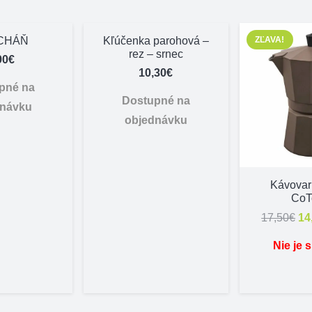
CHÁŇ
Kľúčenka parohová –
ZĽAVA!
rez – srnec
90
€
10,30
€
pné na
Dostupné na
dnávku
objednávku
Kávovar
CoT
Pô
17,50
€
14
ce
Nie je 
bo
17