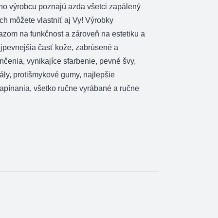
ho výrobcu poznajú azda všetci zapálený
 ich môžete vlastniť aj Vy! Výrobky
razom na funkčnost a zároveň na estetiku a
ajpevnejšia časť kože, zabrúsené a
čenia, vynikajíce sfarbenie, pevné švy,
ály, protišmykové gumy, najlepšie
zapínania, všetko ručne vyrábané a ručne