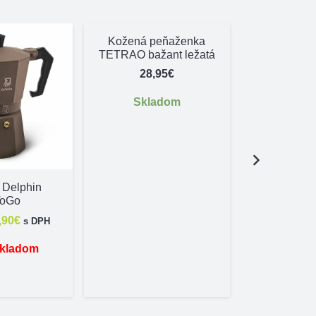
Kožená peňaženka
TETRAO bažant ležatá
28,95
€
Skladom
 Delphin
Rohož 
oGo
CatchME!
60x
vodná
Aktuálna
,90
€
s DPH
12,50
na
cena
skladom
la:
je:
Skl
,50€.
14,90€.