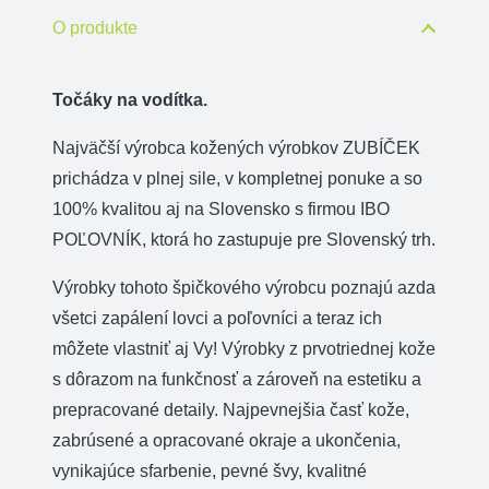
vodítka
O produkte
M
Točáky na vodítka.
Najväčší výrobca kožených výrobkov ZUBÍČEK
prichádza v plnej sile, v kompletnej ponuke a so
100% kvalitou aj na Slovensko s firmou IBO
POĽOVNÍK, ktorá ho zastupuje pre Slovenský trh.
Výrobky tohoto špičkového výrobcu poznajú azda
všetci zapálení lovci a poľovníci a teraz ich
môžete vlastniť aj Vy! Výrobky z prvotriednej kože
s dôrazom na funkčnosť a zároveň na estetiku a
prepracované detaily. Najpevnejšia časť kože,
zabrúsené a opracované okraje a ukončenia,
vynikajúce sfarbenie, pevné švy, kvalitné