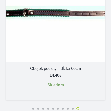
Obojok podšitý – dĺžka 60cm
14,40
€
Skladom