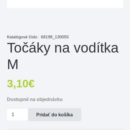
Katalógové číslo:
68198_130055
Točáky na vodítka
M
3,10
€
Dostupné na objednávku
množstvo
Pridať do košíka
Točáky
na