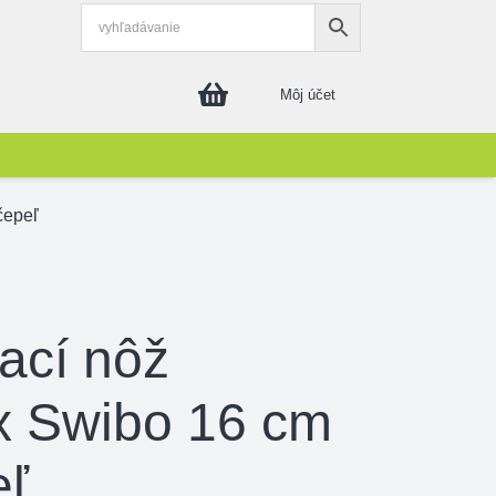
Môj účet
čepeľ
ací nôž
ox Swibo 16 cm
eľ