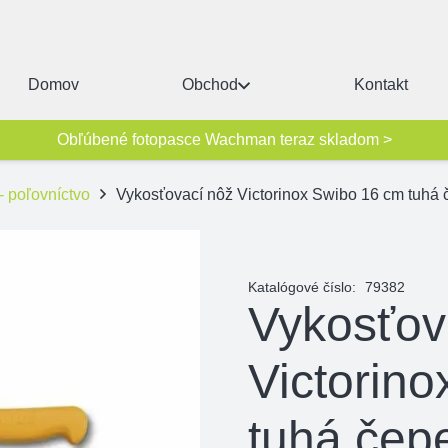
Domov
Obchod
Kontakt
Obľúbené fotopasce Wachman teraz skladom >
- poľovníctvo
Vykosťovací nôž Victorinox Swibo 16 cm tuhá 
Katalógové číslo:
79382
Vykosťov
Victorin
tuhá čep