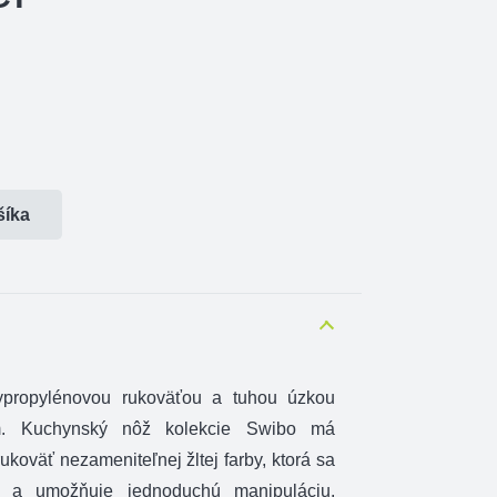
šíka
ypropylénovou rukoväťou a tuhou úzkou
. Kuchynský nôž kolekcie Swibo má
koväť nezameniteľnej žltej farby, ktorá sa
í a umožňuje jednoduchú manipuláciu.