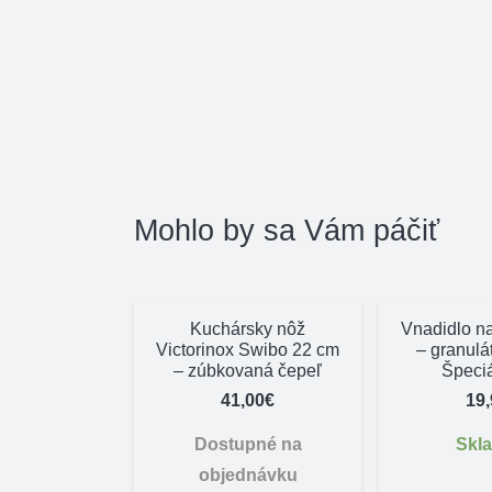
Mohlo by sa Vám páčiť
Kuchársky nôž
Vnadidlo na
Victorinox Swibo 22 cm
– granul
– zúbkovaná čepeľ
Špeci
41,00
€
19
Dostupné na
Skl
objednávku