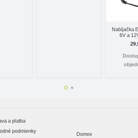
Nabíjačka E
6V a 12V
29,
Dostu
objed
va a platba
odné podmienky
Domov