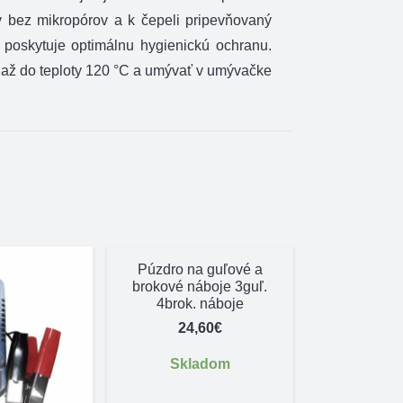
 bez mikropórov a k čepeli pripevňovaný
poskytuje optimálnu hygienickú ochranu.
ť až do teploty 120 °C a umývať v umývačke
Púzdro na guľové a
brokové náboje 3guľ.
4brok. náboje
24,60
€
Skladom