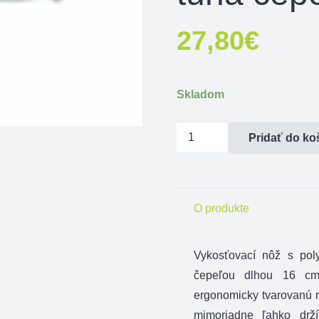
27,80
€
Skladom
množstvo
Pridať do ko
Vykosťovací
nôž
Victorinox
O produkte
Swibo
16
cm
Vykosťovací nôž s pol
tuhá
čepeľou dlhou 16 cm
čepeľ
ergonomicky tvarovanú ru
mimoriadne ľahko drž