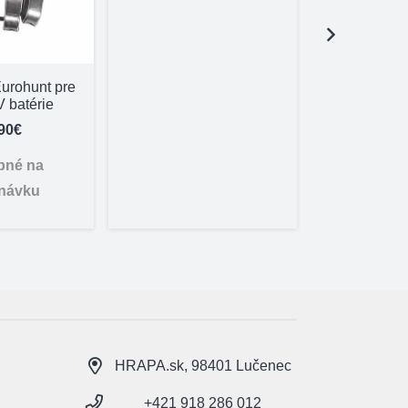
Nôž Delph
10,95
urohunt pre
 batérie
Skl
90
€
pné na
návku
HRAPA.sk, 98401 Lučenec
+421 918 286 012