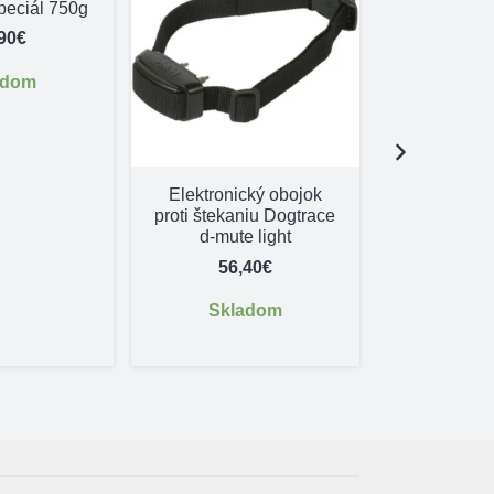
eciál 750g
90
€
adom
Elektronický obojok
Reflexný
proti štekaniu Dogtrace
páskom – 
d-mute light
4,
56,40
€
Dostu
Skladom
objed