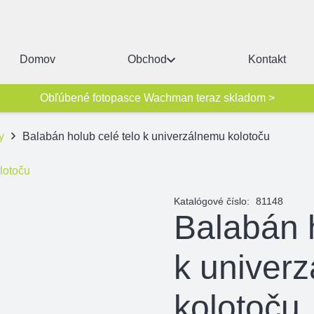
Domov
Obchod
Kontakt
Obľúbené fotopasce Wachman teraz skladom >
y
Balabán holub celé telo k univerzálnemu kolotoču
Katalógové číslo:
81148
Balabán h
k univer
kolotoču