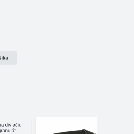
šíka
a diviačiu
granulát