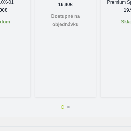
10X-01
Premium Šp
16,40
€
,00
€
19,
Dostupné na
adom
Skl
objednávku