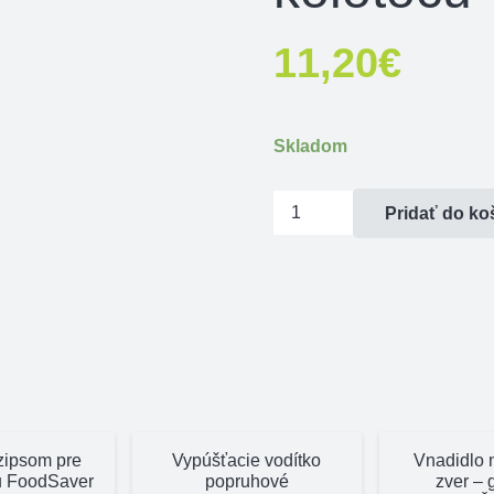
11,20
€
Skladom
množstvo
Pridať do ko
Balabán
holub
celé
telo
k
univerzálnemu
kolotoču
zipsom pre
Vypúšťacie vodítko
Vnadidlo n
u FoodSaver
popruhové
zver – 