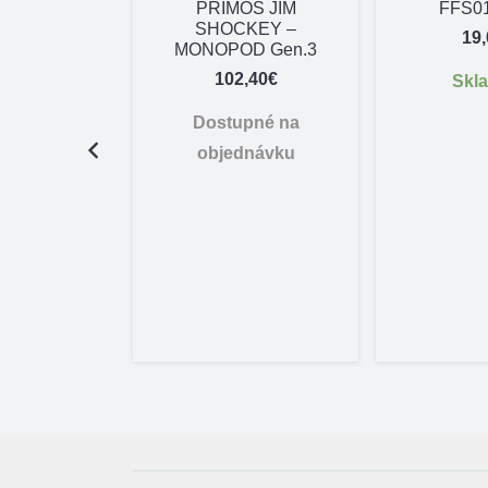
PRIMOS JIM
FFS0
SHOCKEY –
19
MONOPOD Gen.3
102,40
€
Skl
Dostupné na
cí obojok
objednávku
Biothane
vý 35 cm
95
€
adom