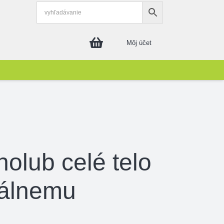
Môj účet
olub celé telo
zálnemu