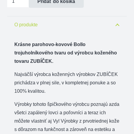
Pridať do košíka
Bollo
parohové-
kovové
O produkte
trojuholník
-
Krásne parohovo-kovové Bollo
jeleň
trojuholníkového tvaru od výrobcu koženého
postava
tovaru ZUBÍČEK.
Najväčší výrobca koženných výrobkov ZUBÍČEK
prichádza v plnej sile, v kompletnej ponuke a so
100% kvalitou.
Výrobky tohoto špičkového výrobcu poznajú azda
všetci zapálený lovci a poľovníci a teraz ich
môžete vlastniť aj Vy! Výrobky z prvotriednej kože
s dôrazom na funkčnost a zároveň na estetiku a