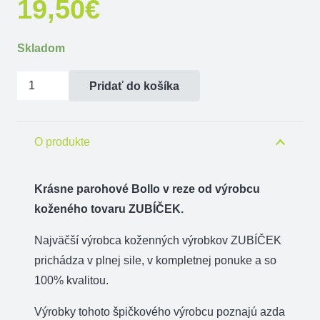
19,50
€
Skladom
množstvo
Pridať do košíka
Bollo
parohové
-
O produkte
rez
-
Krásne parohové Bollo v reze od výrobcu
diviak
koženého tovaru ZUBÍČEK.
s
Najväčší výrobca koženných výrobkov ZUBÍČEK
trubkou
prichádza v plnej sile, v kompletnej ponuke a so
100% kvalitou.
Výrobky tohoto špičkového výrobcu poznajú azda