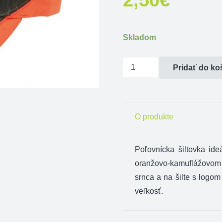
Skladom
množstvo
Pridať do ko
Čiapka
oranžová/kamufláž
O produkte
Poľovnícka šiltovka id
oranžovo-kamuflážovom
srnca a na šilte s logo
veľkosť.