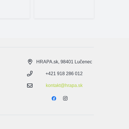
HRAPA.sk, 98401 Lučenec
+421 918 286 012
kontakt@hrapa.sk