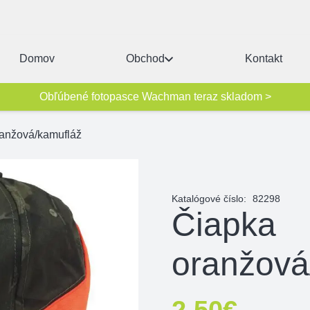
Domov
Obchod
Kontakt
Obľúbené fotopasce Wachman teraz skladom >
ranžová/kamufláž
Katalógové číslo:
82298
Čiapka
oranžová
2,50
€