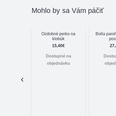
Mohlo by sa Vám páčiť
Ozdobné perko na
Bolla paro
klobúk
pos
15,40
€
27
Dostupné na
Dostu
objednávku
obje
á spona –
postava
,40
€
pné na