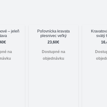
hové – jeleň
Poľovnícka kravata
Kravatov
tava
plesnivec veľký
svätý 
,40
€
23,60
€
16,
pné na
Dostupné na
Dostu
dnávku
objednávku
objed