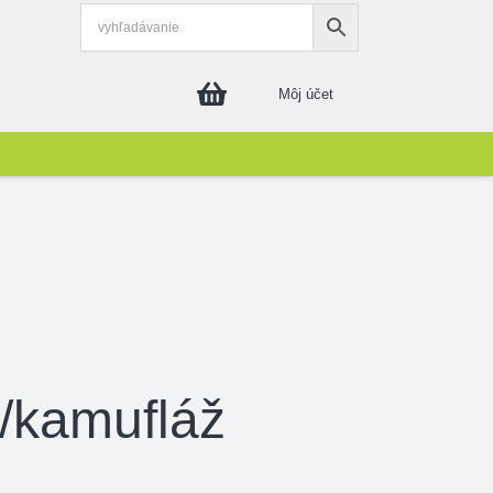
Môj účet
/kamufláž