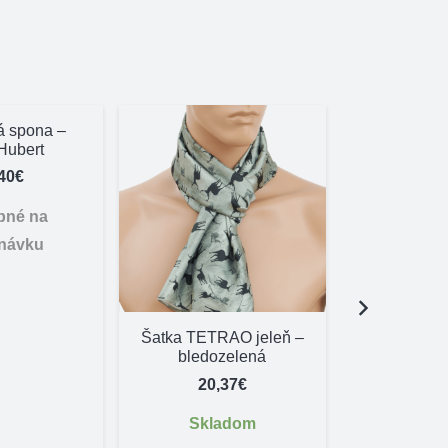
á spona –
Hubert
40
€
pné na
návku
Šatka TETRAO jeleň –
Nabíja
bledozelená
vyhrievan
Alpe
20,37
€
30,
Skladom
Skl