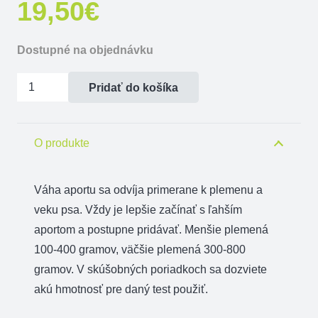
19,50
€
Dostupné na objednávku
množstvo
Pridať do košíka
Činka
aportovacia
drevená
O produkte
1000
g
Váha aportu sa odvíja primerane k plemenu a
veku psa. Vždy je lepšie začínať s ľahším
aportom a postupne pridávať. Menšie plemená
100-400 gramov, väčšie plemená 300-800
gramov. V skúšobných poriadkoch sa dozviete
akú hmotnosť pre daný test použiť.