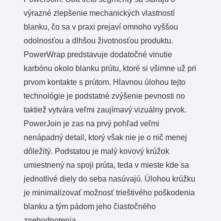
výrazné zlepšenie mechanických vlastností
blanku, čo sa v praxi prejaví omnoho vyššou
odolnosťou a dlhšou životnosťou produktu.
PowerWrap predstavuje dodatočné vinutie
karbónu okolo blanku prútu, ktoré si všimne už pri
prvom kontakte s prútom. Hlavnou úlohou tejto
technológie je podstatné zvýšenie pevnosti no
taktiež vytvára veľmi zaujímavý vizuálny prvok.
PowerJoin je zas na prvý pohľad veľmi
nenápadný detail, ktorý však nie je o nič menej
dôležitý. Podstatou je malý kovový krúžok
umiestnený na spoji prúta, teda v mieste kde sa
jednotlivé diely do seba nasúvajú. Úlohou krúžku
je minimalizovať možnosť trieštivého poškodenia
blanku a tým pádom jeho čiastočného
znehodnotenia.