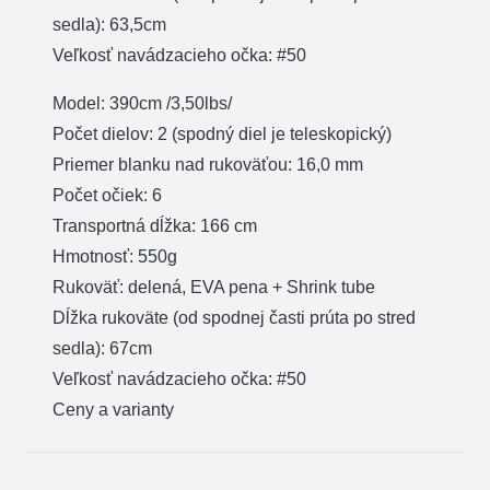
sedla): 63,5cm
Veľkosť navádzacieho očka: #50
Model: 390cm /3,50lbs/
Počet dielov: 2 (spodný diel je teleskopický)
Priemer blanku nad rukoväťou: 16,0 mm
Počet očiek: 6
Transportná dĺžka: 166 cm
Hmotnosť: 550g
Rukoväť: delená, EVA pena + Shrink tube
Dĺžka rukoväte (od spodnej časti prúta po stred
sedla): 67cm
Veľkosť navádzacieho očka: #50
Ceny a varianty