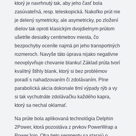
ktorý je navrhnutý tak, aby jeho časť bola
zasúvateľná, resp. teleskopická. Nakoľko prút nie
je delený symetricky, ale asymetricky, po zložení
dielov tak oproti klasickým dvojdielnym prútom
ušetríte desiatky centimetrov miesta, čo
bezpochyby oceníte najmä pri jeho transportných
rozmeroch. Navyše táto úprava nijako negatívne
neovplyvňuje chovanie blanku! Základ prúta tvorí
kvalitný štíhly blank, ktorý si bez problémov
poradí s nahadzovaním či zdolávaním. Plne
parabolická akcia dokonale tlmí výpady rýb a vy
si tak vychutnáte zdolávačku každého kapra,
ktorý sa nechal oklamať.
Na prúte bola aplikovaná technológia Delphin
2Power, ktorá pozostáva z prvkov PowerWrap a
PowerJoin. Oba tieto segmenty sa starajú o