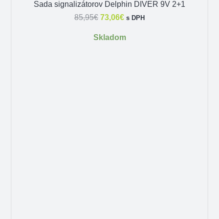
Sada signalizátorov Delphin DIVER 9V 2+1
Pôvodná
Aktuálna
85,95
€
73,06
€
s DPH
cena
cena
Skladom
bola:
je:
85,95€.
73,06€.