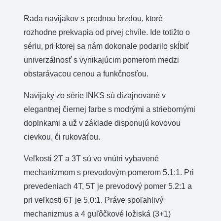
Rada navijakov s prednou brzdou, ktoré
rozhodne prekvapia od prvej chvíle. Ide totižto o
sériu, pri ktorej sa nám dokonale podarilo skĺbiť
univerzálnosť s vynikajúcim pomerom medzi
obstarávacou cenou a funkčnosťou.
Navijaky zo série INKS sú dizajnované v
elegantnej čiernej farbe s modrými a striebornými
doplnkami a už v základe disponujú kovovou
cievkou, či rukoväťou.
Veľkosti 2T a 3T sú vo vnútri vybavené
mechanizmom s prevodovým pomerom 5.1:1. Pri
prevedeniach 4T, 5T je prevodový pomer 5.2:1 a
pri veľkosti 6T je 5.0:1. Práve spoľahlivý
mechanizmus a 4 guľôčkové ložiská (3+1)