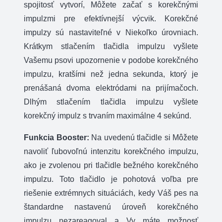
spojitosť vytvorí, Môžete začať s korekčnými
impulzmi pre efektívnejší výcvik. Korekčné
impulzy sú nastaviteľné v Niekoľko úrovniach.
Krátkym stlačením tlačidla impulzu vyšlete
Vašemu psovi upozornenie v podobe korekčného
impulzu, kratšími než jedna sekunda, ktorý je
prenášaná dvoma elektródami na prijímačoch.
Dlhým stlačením tlačidla impulzu vyšlete
korekčný impulz s trvaním maximálne 4 sekúnd.
Funkcia Booster:
Na uvedenú tlačidle si Môžete
navoliť ľubovoľnú intenzitu korekčného impulzu,
ako je zvolenou pri tlačidle bežného korekčného
impulzu. Toto tlačidlo je pohotová voľba pre
riešenie extrémnych situáciách, kedy Váš pes na
štandardne nastavenú úroveň korekčného
impulzu nezareagoval a Vy máte možnosť