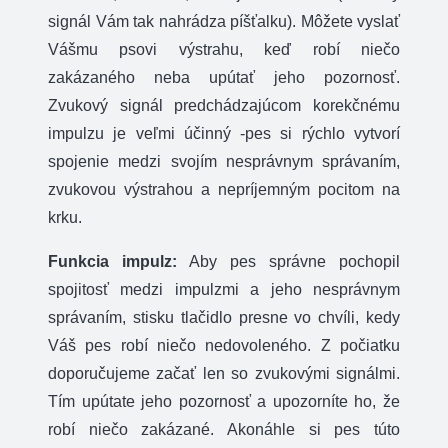
signál Vám tak nahrádza píšťalku). Môžete vyslať
Vášmu psovi výstrahu, keď robí niečo
zakázaného neba upútať jeho pozornosť.
Zvukový signál predchádzajúcom korekčnému
impulzu je veľmi účinný -pes si rýchlo vytvorí
spojenie medzi svojím nesprávnym správaním,
zvukovou výstrahou a nepríjemným pocitom na
krku.
Funkcia impulz:
Aby pes správne pochopil
spojitosť medzi impulzmi a jeho nesprávnym
správaním, stisku tlačidlo presne vo chvíli, kedy
Váš pes robí niečo nedovoleného. Z počiatku
doporučujeme začať len so zvukovými signálmi.
Tím upútate jeho pozornosť a upozorníte ho, že
robí niečo zakázané. Akonáhle si pes túto