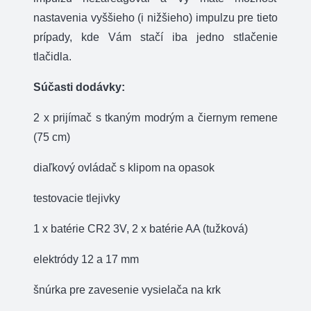
nastavenia vyššieho (i nižšieho) impulzu pre tieto
prípady, kde Vám stačí iba jedno stlačenie
tlačidla.
Súčasti dodávky:
2 x prijímač s tkaným modrým a čiernym remene
(75 cm)
diaľkový ovládač s klipom na opasok
testovacie tlejivky
1 x batérie CR2 3V, 2 x batérie AA (tužková)
elektródy 12 a 17 mm
šnúrka pre zavesenie vysielača na krk