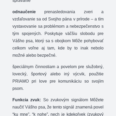
správanie
odnaučenie
prenasledovania zveri a
vzďaľovanie sa od Svojho pána v prírode – a tím
vystavovanie sa problémom a nebezpečenstvo s
tým spojených. Poskytuje väčšiu slobodu pre
Vášho psa, ktorý sa s obojkom Môže pohybovať
celkom voľne aj tam, kde by to inak nebolo
možné alebo bezpečné.
špeciálnym činnostiam a povelom pre služobný,
lovecký, športový alebo iný výcvik, použitie
PRIAMO pri love pre komunikáciu so svojím
psom.
Funkcia zvuk:
So zvukovým signálom Môžete
naučiť Vášho psa, že tento signál znamená povel
“ku mne”, “k nohe”, nech je kdekoľvek (zvukový