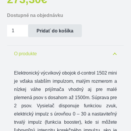
Dostupné na objednávku
množstvo
Pridať do košíka
Elektronický
výcvikový
obojok
O produkte
Dogtrace
d-
Elektronický výcvikový obojok d-control 1502 mini
control
je vďaka slabším impulzom, malým rozmerom a
1502
nízkej váhe prijímača vhodný aj pre malé
mini
plemená psov s dosahom až 1500m. Súprava pre
2 psov. Vysielač disponuje funkciou zvuk,
elektrický impulz s úrovňou 0 – 30 a nastaviteľný
trvalý impulz (funkcia booster), kde si môžete
ľubovoľnú intenzitu korekčného impulzu, ako je