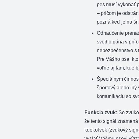
pes musí vykonať p
– pričom je odstrá
pozná keď je na šn
Odnaučenie prenas
svojho pána v prír
nebezpečenstvo s 
Pre Vášho psa, kt
voľne aj tam, kde 
Špeciálnym činnost
športový alebo iný 
komunikáciu so sv
Funkcia zvuk:
So zvuko
že tento signál znamená 
kdekoľvek (zvukový sign
vyslať Vášmu psovi výst