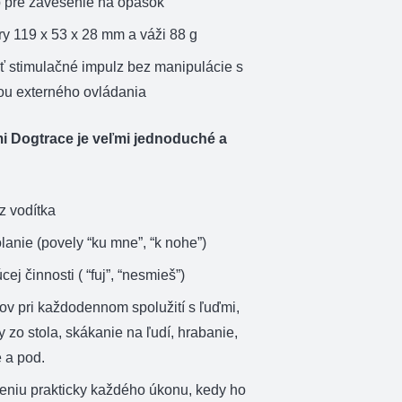
ip pre zavesenie na opasok
y 119 x 53 x 28 mm a váži 88 g
 stimulačné impulz bez manipulácie s
u externého ovládania
i Dogtrace je veľmi jednoduché a
z vodítka
lanie (povely “ku mne”, “k nohe”)
ej činnosti ( “fuj”, “nesmieš”)
v pri každodennom spolužití s ľuďmi,
y zo stola, skákanie na ľudí, hrabanie,
 a pod.
eniu prakticky každého úkonu, kedy ho