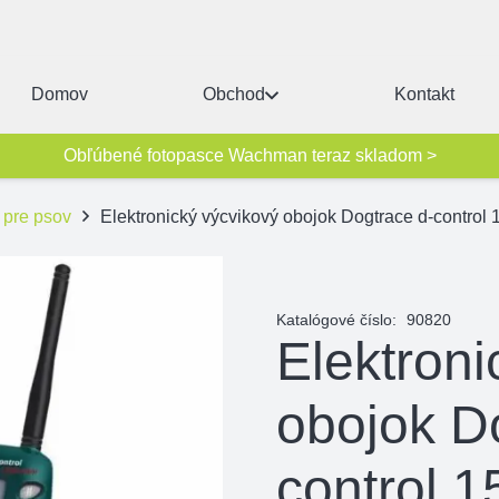
Domov
Obchod
Kontakt
Obľúbené fotopasce Wachman teraz skladom >
 pre psov
Elektronický výcvikový obojok Dogtrace d-control 
Katalógové číslo:
90820
Elektroni
obojok D
control 1