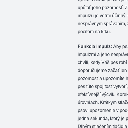
upútať jeho pozornosť. 
impulzu je veľmi účinný -
nesprávnym správaním, 
pocitom na krku.
Funkcia impulz:
Aby pes
impulzmi a jeho nesprávn
chvíli, kedy Váš pes rob
doporučujeme začať len 
pozornosť a upozorníte h
pes túto spojitosť vytvo
efektívnejší výcvik. Kor
úrovniach. Krátkym stlač
psovi upozornenie v pod
jedna sekunda, ktorý je 
Dlhým stlačením tlačidla