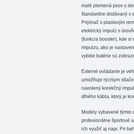
malé plemená psov s do
štandardne dodávaný s e
Prijímač s plastovým re
elektrický impulz s úrovň
(funkcia booster), kde s
impulzu, ako je nastavená
vybitie batérie sú zobra
Externé ovládanie je ve
umožňuje rýchlym stlačen
navolený korekčný impul
dlhého kábla, ktorý je k
Modely vybavené týmto 
profesionálne športové a
ich využiť aj napr. Pri be