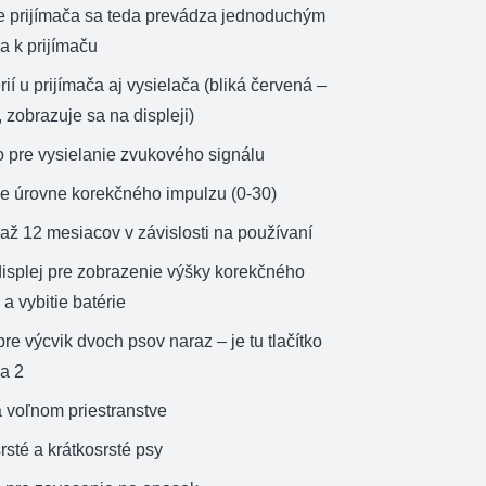
ie prijímača sa teda prevádza jednoduchým
a k prijímaču
rií u prijímača aj vysielača (bliká červená –
, zobrazuje sa na displeji)
o pre vysielanie zvukového signálu
ie úrovne korekčného impulzu (0-30)
e až 12 mesiacov v závislosti na používaní
isplej pre zobrazenie výšky korekčného
 a vybitie batérie
e výcvik dvoch psov naraz – je tu tlačítko
 a 2
 voľnom priestranstve
rsté a krátkosrsté psy