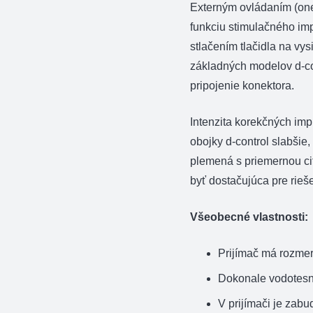
Externým ovládaním (one 
funkciu stimulačného imp
stlačením tlačidla na vys
základných modelov d-co
pripojenie konektora.
Intenzita korekčných imp
obojky d-control slabšie,
plemená s priemernou cit
byť dostačujúca pre rieš
Všeobecné vlastnosti:
Prijímač má rozmer
Dokonale vodotesn
V prijímači je zab