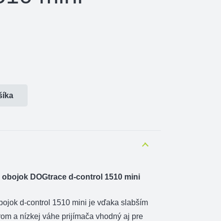
šíka
 obojok DOGtrace d-control 1510 mini
bojok d-control 1510 mini je vďaka slabším
m a nízkej váhe prijímača vhodný aj pre