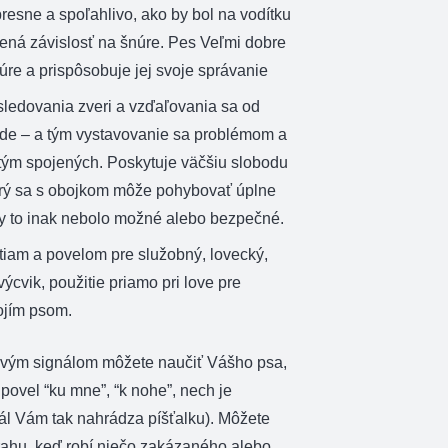
resne a spoľahlivo, ako by bol na vodítku
nená závislosť na šnúre. Pes Veľmi dobre
úre a prispôsobuje jej svoje správanie
ledovania zveri a vzďaľovania sa od
ode – a tým vystavovanie sa problémom a
tým spojených. Poskytuje väčšiu slobodu
orý sa s obojkom môže pohybovať úplne
by to inak nebolo možné alebo bezpečné.
iam a povelom pre služobný, lovecký,
výcvik, použitie priamo pri love pre
ojím psom.
vým signálom môžete naučiť Vášho psa,
povel “ku mne”, “k nohe”, nech je
ál Vám tak nahrádza píšťalku). Môžete
rahu, keď robí niečo zakázaného alebo