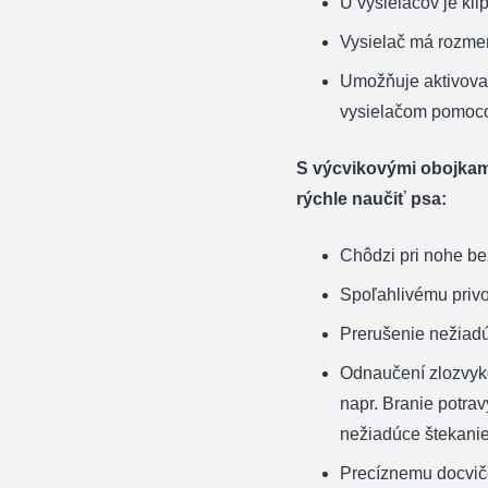
U vysielačov je kl
Vysielač má rozmer
Umožňuje aktivovať
vysielačom pomoco
S výcvikovými obojkam
rýchle naučiť psa:
Chôdzi pri nohe be
Spoľahlivému privo
Prerušenie nežiadúc
Odnaučení zlozvyko
napr. Branie potrav
nežiadúce štekanie
Precíznemu docvič