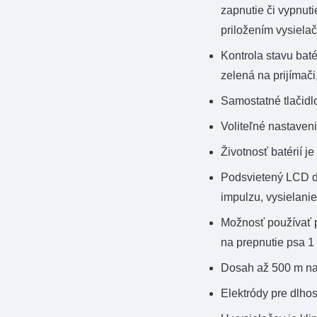
zapnutie či vypnut
priložením vysielač
Kontrola stavu baté
zelená na prijímači
Samostatné tlačidl
Voliteľné nastaven
Životnosť batérií j
Podsvietený LCD d
impulzu, vysielanie
Možnosť používať pr
na prepnutie psa 1
Dosah až 500 m na
Elektródy pre dlhos