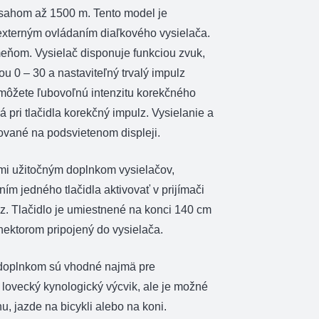
sahom až 1500 m. Tento model je
xterným ovládaním diaľkového vysielača.
meňom. Vysielač disponuje funkciou zvuk,
ou 0 – 30 a nastaviteľný trvalý impulz
i môžete ľubovoľnú intenzitu korekčného
 pri tlačidla korekčný impulz. Vysielanie a
zované na podsvietenom displeji.
ľmi užitočným doplnkom vysielačov,
ím jedného tlačidla aktivovať v prijímači
z. Tlačidlo je umiestnené na konci 140 cm
onektorom pripojený do vysielača.
doplnkom sú vhodné najmä pre
 lovecký kynologický výcvik, ale je možné
hu, jazde na bicykli alebo na koni.