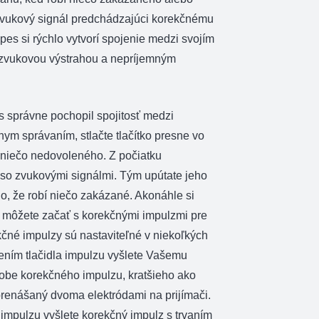
Zvukový signál predchádzajúci korekčnému
pes si rýchlo vytvorí spojenie medzi svojím
zvukovou výstrahou a nepríjemným
 správne pochopil spojitosť medzi
ym správaním, stlačte tlačítko presne vo
í niečo nedovoleného. Z počiatku
so zvukovými signálmi. Tým upútate jeho
o, že robí niečo zakázané. Akonáhle si
rí, môžete začať s korekčnými impulzmi pre
ekčné impulzy sú nastaviteľné v niekoľkých
ením tlačidla impulzu vyšlete Vašemu
obe korekčného impulzu, kratšieho ako
prenášaný dvoma elektródami na prijímači.
 impulzu vyšlete korekčný impulz s trvaním