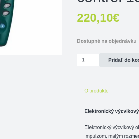
220,10
€
Dostupné na objednávku
množstvo
Pridať do ko
Elektronický
výcvikový
obojok
O produkte
Dogtrace
d-
control
Elektronický výcvikový
1510
mini
Elektronický výcvikový o
impulzom, malým rozmero