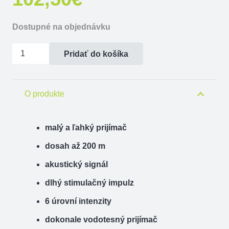
Dostupné na objednávku
množstvo
Pridať do košíka
Elektronický
výcvikový
obojok
O produkte
Dogtrace
d-
malý a ľahký prijímač
control
dosah až 200 m
easy
akustický signál
mini
dlhý stimulačný impulz
6 úrovní intenzity
dokonale vodotesný prijímač