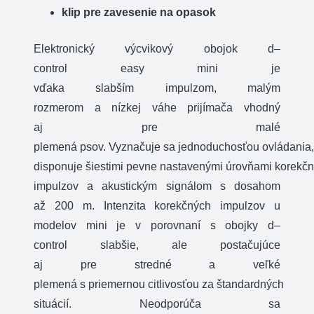
klip pre zavesenie na opasok
Elektronický
výcvikový
obojok
d
–
control
easy
mini
je
vďaka
slabším
impulzom
,
malým
rozmerom
a
nízkej
váhe
prijímača
vhodný
aj
pre
malé
plemená
psov
.
Vyznačuje
sa
jednoduchosťou
ovládania
,
disponuje
šiestimi
pevne
nastavenými
úrovňami
korekč
impulzov
a
akustickým
signálom
s
dosahom
až
200
m
.
Intenzita
korekčných impulzov
u
modelov
mini
je
v
porovnaní
s
obojky
d
–
control
slabšie
,
ale
postačujúce
aj
pre
stredné
a
veľké
plemená
s
priemernou
citlivosťou
za
štandardných
situácií
.
Neodporúča sa