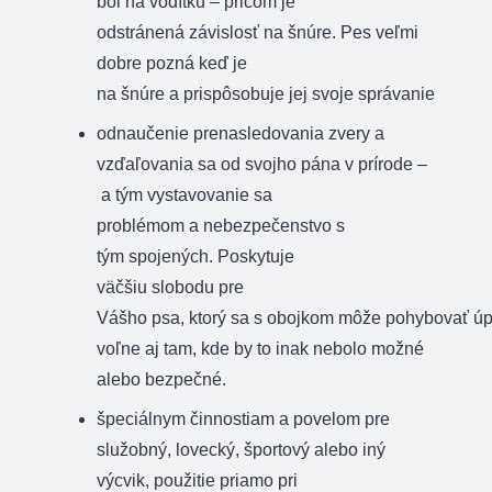
bol
na
vodítku
–
pričom je
odstránená
závislosť
na
šnúre
.
Pes veľmi
dobre pozná
keď je
na
šnúre
a
prispôsobuje
jej svoje správanie
odnaučenie
prenasledovania
zvery a
vzďaľovania
sa
od svojho
pána v
prírode
–
a
tým
vystavovanie
sa
problémom
a
nebezpečenstvo s
tým
spojených.
Poskytuje
väčšiu
slobodu
pre
Vášho
psa
,
ktorý
sa
s
obojkom
môže
pohybovať
úp
voľne
aj tam
,
kde
by
to
inak nebolo
možné
alebo
bezpečné
.
špeciálnym
činnostiam
a
povelom pre
služobný
,
lovecký
, športový
alebo
iný
výcvik
,
použitie
priamo
pri