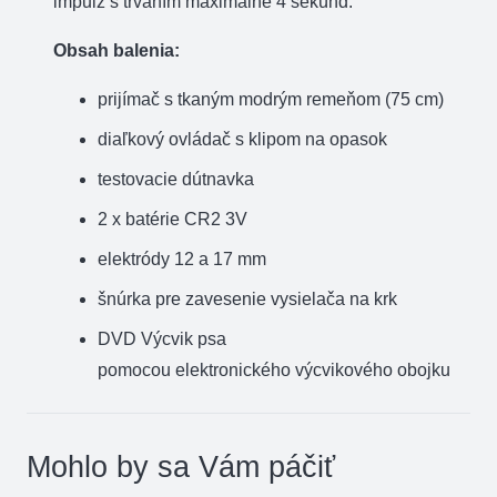
impulz
s
trvaním
maximálne 4
sekúnd
.
Obsah balenia:
prijímač
s
tkaným
modrým
remeňom
(
75
cm
)
diaľkový
ovládač s klipom
na opasok
testovacie
dútnavka
2
x
batérie
CR2
3V
elektródy
12
a
17
mm
šnúrka
pre
zavesenie
vysielača
na
krk
DVD
Výcvik
psa
pomocou
elektronického
výcvikového
obojku
Mohlo by sa Vám páčiť