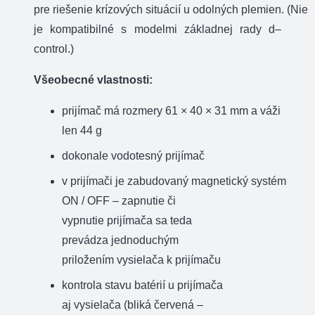
pre
riešenie
krízových
situácií
u
odolných
plemien
.
(
Nie
je kompatibilné
s
modelmi
základnej rady
d
–
control.)
Všeobecné vlastnosti:
prijímač
má rozmery
61
×
40
× 31
mm
a
váži
len
44
g
dokonale
vodotesný
prijímač
v
prijímači
je
zabudovaný
magnetický
systém
ON
/
OFF
–
zapnutie
či
vypnutie
prijímača
sa
teda
prevádza
jednoduchým
priložením
vysielača
k prijímaču
kontrola stavu
batérií u
prijímača
aj
vysielača
(
bliká
červená
–