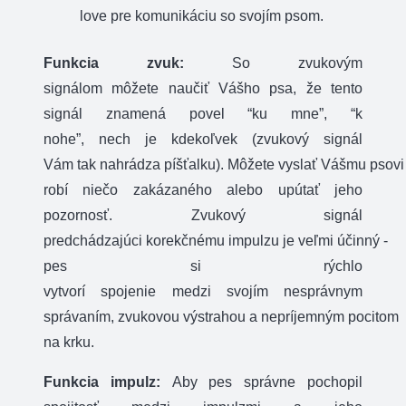
love
pre
komunikáciu so
svojím
psom
.
Funkcia
zvuk
:
So zvukovým
signálom
môžete
naučiť
Vášho
psa
,
že
tento
signál
znamená povel
“
ku mne”,
“
k
nohe”,
nech
je
kdekoľvek
(
zvukový
signál
Vám
tak
nahrádza
píšťalku
).
Môžete
vyslať
Vášmu
psovi
robí
niečo
zakázaného
alebo
upútať
jeho
pozornosť
.
Zvukový
signál
predchádzajúci
korekčnému
impulzu
je
veľmi
účinný
-
pes
si rýchlo
vytvorí
spojenie
medzi
svojím
nesprávnym
správaním
,
zvukovou
výstrahou
a
nepríjemným
pocitom
na
krku
.
Funkcia
impulz
:
Aby pes správne
pochopil