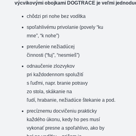
výcvikovými
obojkami
DOGTRACE
je
veľmi
jednodu
chôdzi
pri nohe
bez
vodítka
spoľahlivému
privolanie
(
povely
“
ku
mne”,
“
k nohe”)
prerušenie
nežiadúcej
činnosti
(
“
fuj”,
“
nesmieš”)
odnaučenie
zlozvykov
pri
každodennom
spolužití
s
ľuďmi,
napr
.
branie
potravy
zo
stola
,
skákanie
na
ľudí
,
hrabanie
,
nežiadúce
štekanie a pod
.
precíznemu
docvičeniu
prakticky
každého
úkonu
,
kedy ho
pes musí
vykonať
presne
a
spoľahlivo
,
ako by