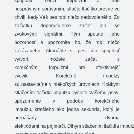
spojitosť
medzi
impulzmi
a
jeho
nesprávnym
správaním
,
stlačte tlačítko
presne
vo
chvíli
,
kedy Váš
pes
robí
niečo
nedovoleného
.
Zo
začiatku doporučujeme
začať
len so
zvukovými
signálmi
.
Tým
upútate
jeho
pozornosť
a
upozorníte ho
,
že robí
niečo
zakázaného
.
Akonáhle si
pes
túto
spojitosť
vytvorí
,
môžete
začať s
korekčnými
impulzmi
pre
efektívnejší
výcvik
.
Korekčné
impulzy
sú
nastaviteľné
v
niekoľkých
úrovniach
.
Krátkym
stlačením
tlačidla
impulzu
vyšlete
Vašemu
psovi
upozornenie
v
podobe
korekčného
impulzu
,
kratšieho
ako
jedna sekunda
,
ktorý
je
prenášaný
dvoma
elektródami
na
prijímači
.
Dlhým
stlačením
tlačidla
impul