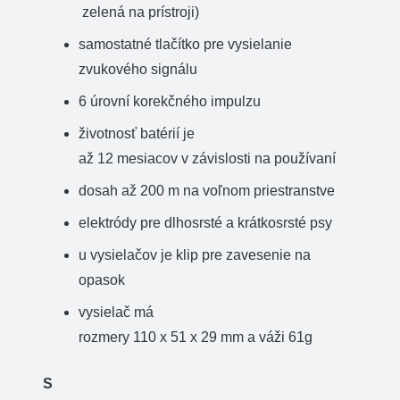
zelená
na
prístroji
)
samostatné
tlačítko pre vysielanie
zvukového
signálu
6
úrovní
korekčného impulzu
životnosť
batérií
je
až
12
mesiacov
v
závislosti na používaní
dosah až
200
m
na
voľnom
priestranstve
elektródy
pre
dlhosrsté
a
krátkosrsté psy
u vysielačov
je klip pre
zavesenie
na
opasok
vysielač
má
rozmery
110
x
51
x
29
mm
a
váži
61g
S