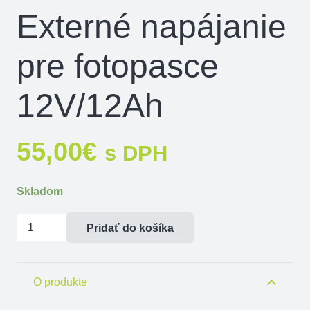
Externé napájanie
pre fotopasce
12V/12Ah
55,00
€
s DPH
Skladom
množstvo
Pridať do košíka
Externé
napájanie
pre
O produkte
fotopasce