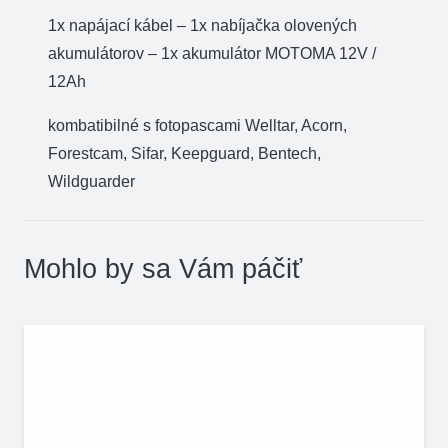
12V/12Ah
1x napájací kábel – 1x nabíjačka olovených
akumulátorov – 1x akumulátor MOTOMA 12V /
12Ah
kombatibilné s fotopascami Welltar, Acorn,
Forestcam, Sifar, Keepguard, Bentech,
Wildguarder
Mohlo by sa Vám páčiť