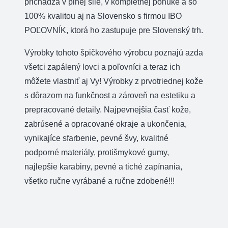
prichádza v plnej sile, v kompletnej ponuke a so
100% kvalitou aj na Slovensko s firmou IBO
POĽOVNÍK, ktorá ho zastupuje pre Slovenský trh.
Výrobky tohoto špičkového výrobcu poznajú azda
všetci zapálený lovci a poľovníci a teraz ich
môžete vlastniť aj Vy! Výrobky z prvotriednej kože
s dôrazom na funkčnost a zároveň na estetiku a
prepracované detaily. Najpevnejšia časť kože,
zabrúsené a opracované okraje a ukončenia,
vynikajíce sfarbenie, pevné švy, kvalitné
podporné materiály, protišmykové gumy,
najlepšie karabiny, pevné a tiché zapínania,
všetko ručne vyrábané a ručne zdobené!!!