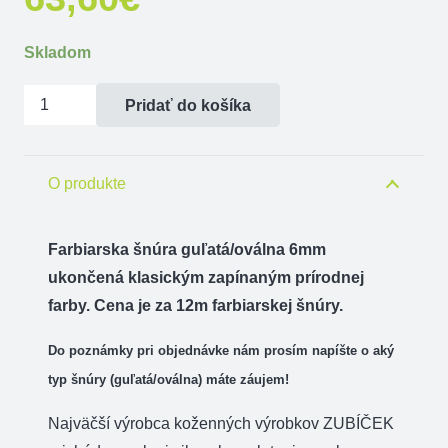
Skladom
množstvo
Pridať do košíka
Farbiarska
šnúra
guľatá/oválna
O produkte
6mm
ukončená
Farbiarska šnúra guľatá/oválna 6mm
klasickým
ukončená
klasickým zapínaným
prírodnej
zap.
farby. Cena je za 12m farbiarskej šnúry.
Do poznámky pri objednávke nám prosím napíšte o aký
typ šnúry (
guľatá/oválna)
máte záujem!
Najväčší výrobca koženných výrobkov ZUBÍČEK