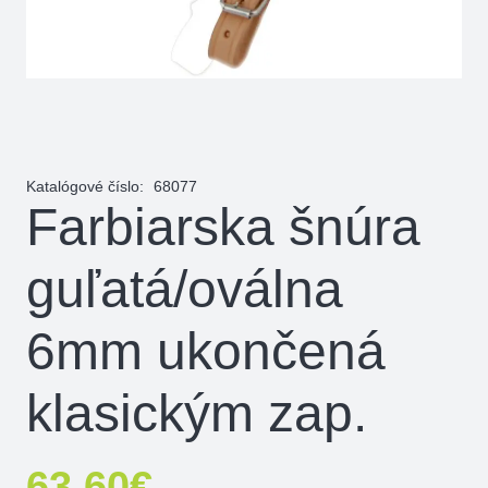
Katalógové číslo:
68077
Farbiarska šnúra
guľatá/oválna
6mm ukončená
klasickým zap.
63,60
€