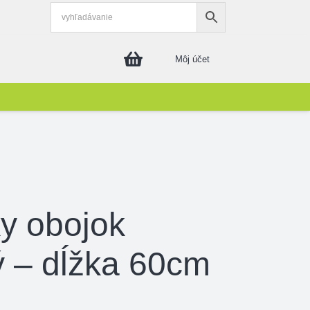
Môj účet
ky obojok
ý – dĺžka 60cm