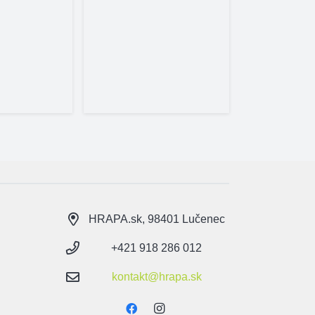
HRAPA.sk, 98401 Lučenec
+421 918 286 012
kontakt@hrapa.sk