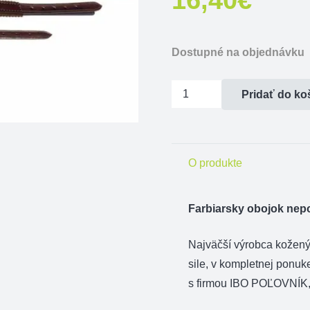
Dostupné na objednávku
množstvo
Pridať do ko
Farbiarsky
obojok
nepodšitý
O produkte
-
dĺžka
60cm
Farbiarsky obojok nepo
Najväčší výrobca kožen
sile, v kompletnej ponuk
s firmou IBO POĽOVNÍK, 