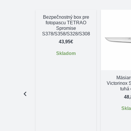
Bezpečnostný box pre
fotopascu TETRAO
Spromise
S378/S358/S328/S308
43,95
€
Skladom
Mäsiar
Victorinox
tuhá
48
Skl