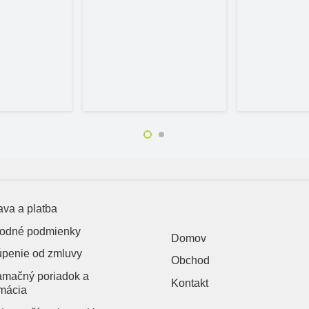
va a platba
odné podmienky
Domov
úpenie od zmluvy
Obchod
amačný poriadok a
Kontakt
mácia