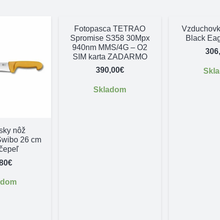
Fotopasca TETRAO
Vzduchov
Spromise S358 30Mpx
Black Ea
940nm MMS/4G – O2
306
SIM karta ZADARMO
390,00
€
Skl
Skladom
sky nôž
 Swibo 26 cm
 čepeľ
,80
€
adom