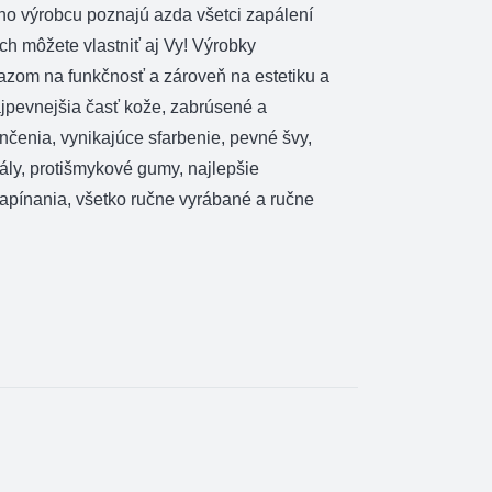
ho výrobcu poznajú azda všetci zapálení
 ich môžete vlastniť aj Vy! Výrobky
razom na funkčnosť a zároveň na estetiku a
ajpevnejšia časť kože, zabrúsené a
čenia, vynikajúce sfarbenie, pevné švy,
ály, protišmykové gumy, najlepšie
zapínania, všetko ručne vyrábané a ručne