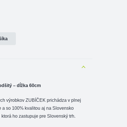
šíka
dšitý – dĺžka 60cm
ých výrobkov ZUBÍČEK prichádza v plnej
e a so 100% kvalitou aj na Slovensko
ktorá ho zastupuje pre Slovenský trh.