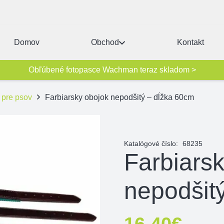
Domov
Obchod
Kontakt
Obľúbené fotopasce Wachman teraz skladom >
 pre psov
Farbiarsky obojok nepodšitý – dĺžka 60cm
Katalógové číslo:
68235
Farbiars
nepodšit
16,40
€