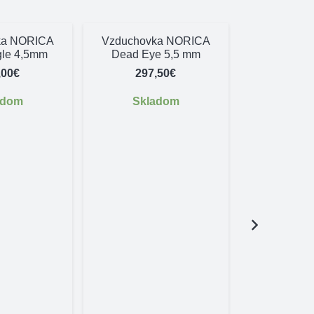
ka NORICA
Vzduchovka NORICA
gle 4,5mm
Dead Eye 5,5 mm
,00
€
297,50
€
adom
Skladom
Plastový ob
25 mm 
8,
Skl