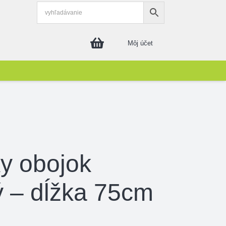
Môj účet
ky obojok
ý – dĺžka 75cm