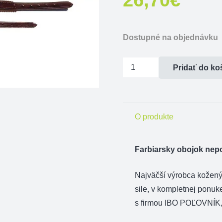
Dostupné na objednávku
množstvo
Pridať do ko
Farbiarsky
obojok
nepodšitý
O produkte
-
dĺžka
75cm
Farbiarsky obojok nepo
Najväčší výrobca kožen
sile, v kompletnej ponuk
s firmou IBO POĽOVNÍK, 