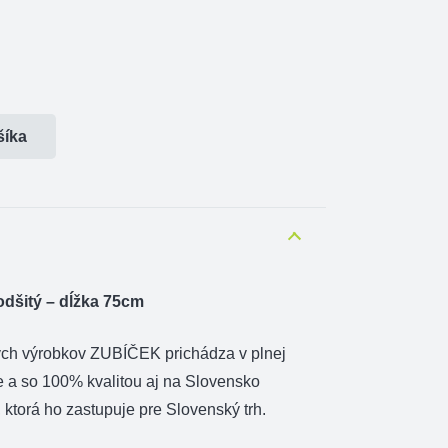
šíka
dšitý – dĺžka 75cm
ých výrobkov ZUBÍČEK prichádza v plnej
e a so 100% kvalitou aj na Slovensko
ktorá ho zastupuje pre Slovenský trh.