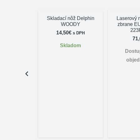
Skladací nôž Delphin
Laserový 
WOODY
zbrane 
22
14,50
€
s DPH
71
Skladom
Dostu
obje
ad Bresser
r 8×40
,10
€
pné na
dnávku