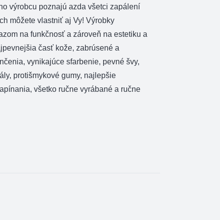
ho výrobcu poznajú azda všetci zapálení
 ich môžete vlastniť aj Vy! Výrobky
razom na funkčnosť a zároveň na estetiku a
ajpevnejšia časť kože, zabrúsené a
čenia, vynikajúce sfarbenie, pevné švy,
ály, protišmykové gumy, najlepšie
zapínania, všetko ručne vyrábané a ručne