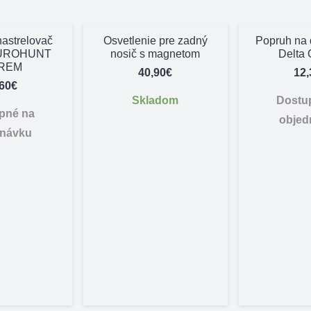
nastrelovač
Osvetlenie pre zadný
Popruh na 
EUROHUNT
nosič s magnetom
Delta 
3REM
40,90
€
12,
,60
€
Skladom
Dostu
pné na
objed
dnávku