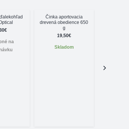
ďalekohľad
Činka aportovacia
Optical
drevená obedience 650
g
30
€
19,50
€
pné na
Skladom
návku
Plastov
oranžový 
c
6,
Skl