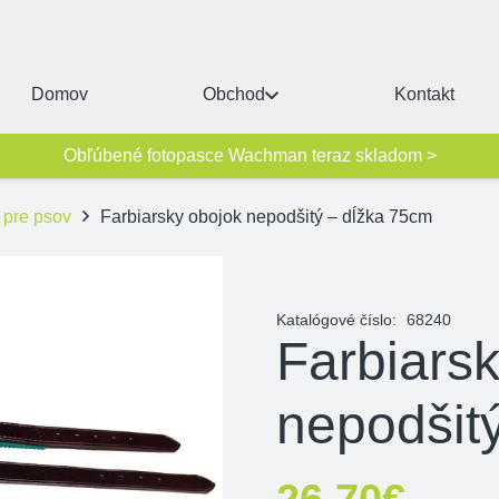
Domov
Obchod
Kontakt
Obľúbené fotopasce Wachman teraz skladom >
 pre psov
Farbiarsky obojok nepodšitý – dĺžka 75cm
Katalógové číslo:
68240
Farbiars
nepodšit
26,70
€