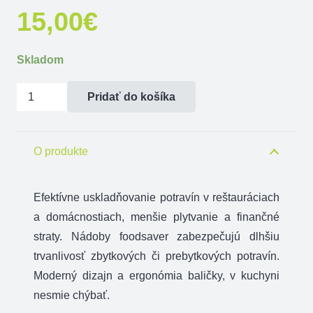
15,00
€
Skladom
množstvo
Pridať do košíka
FoodSaver
New
Fresh
O produkte
Container
1,18l
Efektívne uskladňovanie potravín v reštauráciach
a domácnostiach, menšie plytvanie a finančné
straty. Nádoby foodsaver zabezpečujú dlhšiu
trvanlivosť zbytkových či prebytkových potravín.
Moderný dizajn a ergonómia baličky, v kuchyni
nesmie chýbať.