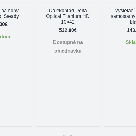
 na nohy
Ďalekohľad Delta
Vysielací
ol Steady
Optical Titanium HD
samostatný
10×42
bl
,00
€
532,00
€
143
adom
Dostupné na
Skl
objednávku