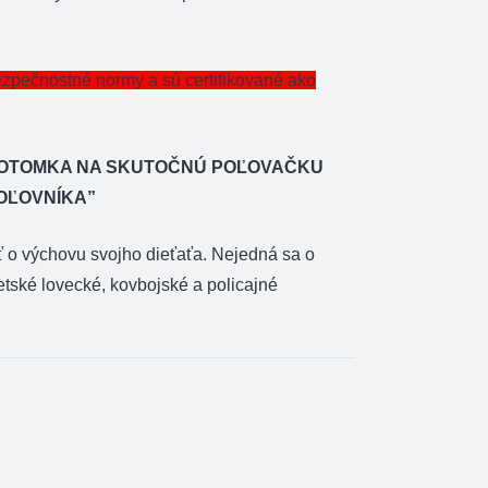
ezpečnostné normy a sú certifikované ako
POTOMKA NA SKUTOČNÚ POĽOVAČKU
OĽOVNÍKA”
ť o výchovu svojho dieťaťa. Nejedná sa o
tské lovecké, kovbojské a policajné