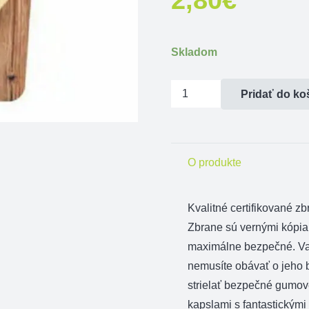
Skladom
množstvo
Pridať do ko
Hračkárska
zbraň
Scheriff
O produkte
star
Kvalitné certifikované 
Zbrane sú vernými kópiam
maximálne bezpečné. Vaš
nemusíte obávať o jeho 
strielať bezpečné gumov
kapslami s fantastickými