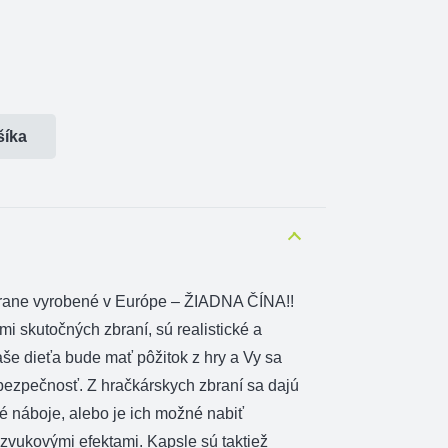
šíka
zbrane vyrobené v Európe – ŽIADNA ČÍNA!!
i skutočných zbraní, sú realistické a
e dieťa bude mať pôžitok z hry a Vy sa
bezpečnosť. Z hračkárskych zbraní sa dajú
é náboje, alebo je ich možné nabiť
 zvukovými efektami. Kapsle sú taktiež