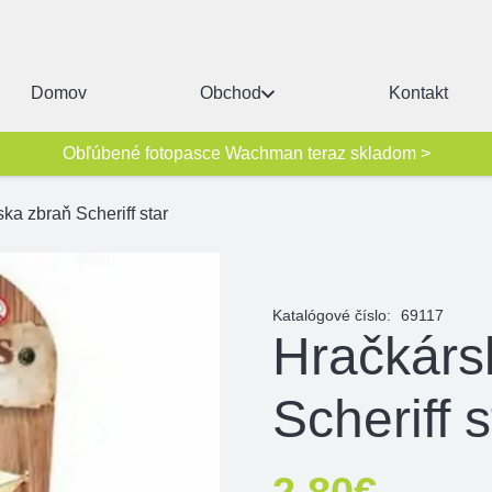
Domov
Obchod
Kontakt
Obľúbené fotopasce Wachman teraz skladom >
ka zbraň Scheriff star
Katalógové číslo:
69117
Hračkárs
Scheriff s
2,80
€