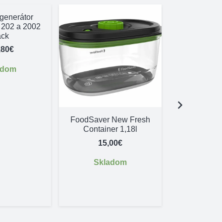
 generátor
 202 a 2002
ack
,80
€
adom
FoodSaver New Fresh
Fomei DC
Container 1,18l
8×56 
15,00
€
456
Skladom
Skl