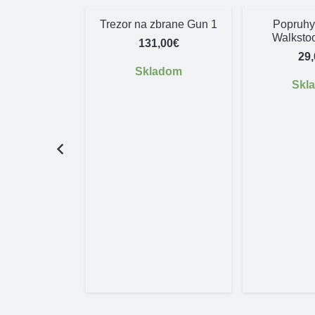
Trezor na zbrane Gun 1
Popruhy
Walksto
131,00
€
29
Skladom
Skl
ový nôž
 Swibo 25 cm
 čepeľ
,80
€
adom