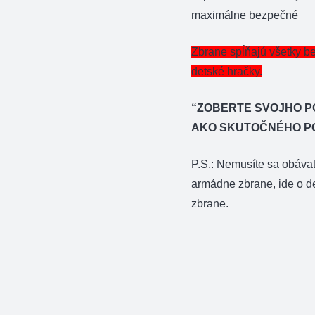
maximálne bezpečné
Zbrane spĺňajú všetky b
detské hračky.
“ZOBERTE SVOJHO 
AKO SKUTOČNÉHO P
P.S.: Nemusíte sa obáva
armádne zbrane, ide o de
zbrane.