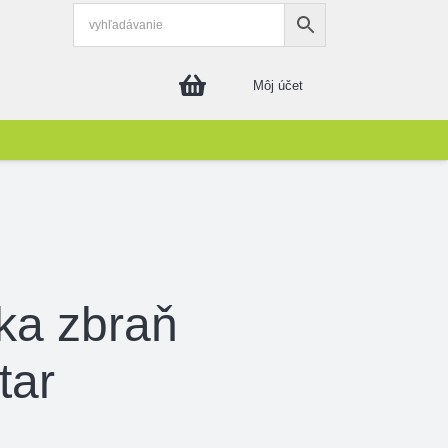
Môj účet
ka zbraň
tar