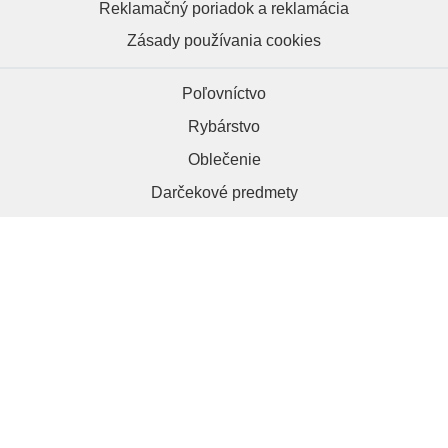
Reklamačný poriadok a reklamácia
Zásady používania cookies
Poľovníctvo
Rybárstvo
Oblečenie
Darčekové predmety
HRAPA.sk, 984 01 Lučenec
+421 918 286 012
kontakt@hrapa.sk