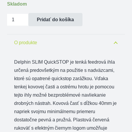
Skladom
množstvo
Pridať do košíka
Ihla
Delphin
SLIM
O produkte
QuickSTOP
Delphin SLIM QuickSTOP je tenká feedrová ihla
určená predovšetkým na použitie s nadväzcami,
ktoré sú opatrené quickstop zarážkou. Vďaka
tenkej kovovej časti a ostrému hrotu je pomocou
tejto ihly možné bezproblémové navliekanie
drobných nástrah. Kovová časť s dĺžkou 40mm je
napriek svojmu minimálnemu priemeru
dostatočne pevná a pružná. Plastová červená
rukoväť s efektným čiernym logom umožňuje