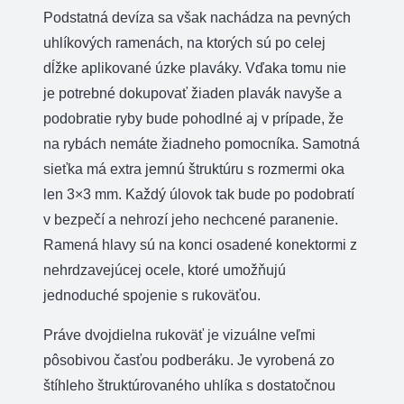
Podstatná devíza sa však nachádza na pevných
uhlíkových ramenách, na ktorých sú po celej
dĺžke aplikované úzke plaváky. Vďaka tomu nie
je potrebné dokupovať žiaden plavák navyše a
podobratie ryby bude pohodlné aj v prípade, že
na rybách nemáte žiadneho pomocníka. Samotná
sieťka má extra jemnú štruktúru s rozmermi oka
len 3×3 mm. Každý úlovok tak bude po podobratí
v bezpečí a nehrozí jeho nechcené paranenie.
Ramená hlavy sú na konci osadené konektormi z
nehrdzavejúcej ocele, ktoré umožňujú
jednoduché spojenie s rukoväťou.
Práve dvojdielna rukoväť je vizuálne veľmi
pôsobivou časťou podberáku. Je vyrobená zo
štíhleho štruktúrovaného uhlíka s dostatočnou