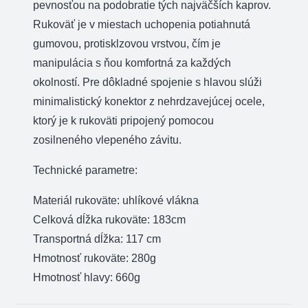
pevnosťou na podobratie tých najväčších kaprov.
Rukoväť je v miestach uchopenia potiahnutá
gumovou, protisklzovou vrstvou, čím je
manipulácia s ňou komfortná za každých
okolností. Pre dôkladné spojenie s hlavou slúži
minimalistický konektor z nehrdzavejúcej ocele,
ktorý je k rukoväti pripojený pomocou
zosilneného vlepeného závitu.
Technické parametre:
Materiál rukoväte: uhlíkové vlákna
Celková dĺžka rukoväte: 183cm
Transportná dĺžka: 117 cm
Hmotnosť rukoväte: 280g
Hmotnosť hlavy: 660g