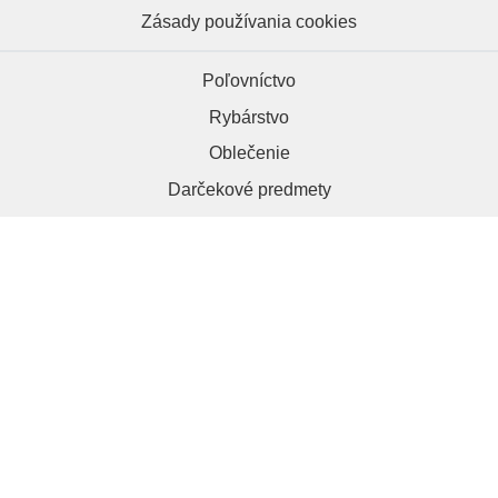
Zásady používania cookies
Poľovníctvo
Rybárstvo
Oblečenie
Darčekové predmety
HRAPA.sk, 984 01 Lučenec
+421 918 286 012
kontakt@hrapa.sk
Copyright © 2026 | Hrapa.sk