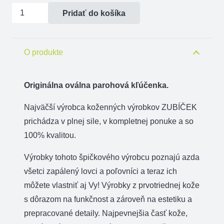
množstvo
Pridať do košíka
Kľúčenka
parohová
-
O produkte
ovál
-
Originálna oválna parohová kľúčenka.
jeleň
Najväčší výrobca koženných výrobkov ZUBÍČEK
hlava
prichádza v plnej sile, v kompletnej ponuke a so
100% kvalitou.
Výrobky tohoto špičkového výrobcu poznajú azda
všetci zapálený lovci a poľovníci a teraz ich
môžete vlastniť aj Vy! Výrobky z prvotriednej kože
s dôrazom na funkčnost a zároveň na estetiku a
prepracované detaily. Najpevnejšia časť kože,