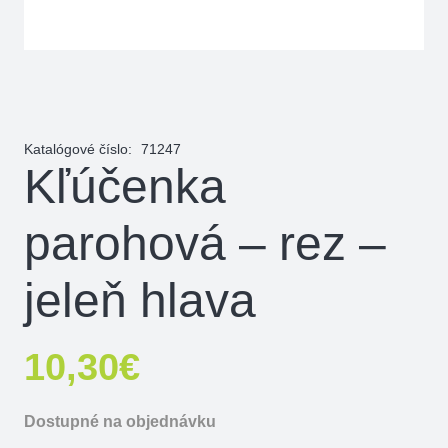
Katalógové číslo:
71247
Kľúčenka
parohová – rez –
jeleň hlava
10,30
€
Dostupné na objednávku