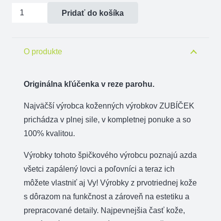
množstvo
Pridať do košíka
Kľúčenka
parohová
-
O produkte
rez
-
Originálna kľúčenka v reze parohu.
jeleň
Najväčší výrobca koženných výrobkov ZUBÍČEK
hlava
prichádza v plnej sile, v kompletnej ponuke a so
100% kvalitou.
Výrobky tohoto špičkového výrobcu poznajú azda
všetci zapálený lovci a poľovníci a teraz ich
môžete vlastniť aj Vy! Výrobky z prvotriednej kože
s dôrazom na funkčnost a zároveň na estetiku a
prepracované detaily. Najpevnejšia časť kože,