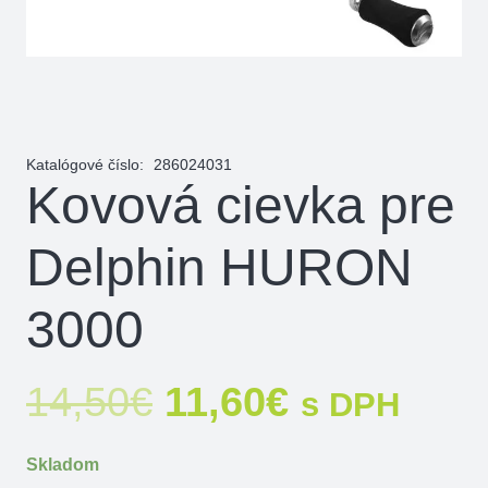
Katalógové číslo:
286024031
Kovová cievka pre
Delphin HURON
3000
Pôvodná
Aktuálna
14,50
€
11,60
€
s DPH
cena
cena
bola:
je:
Skladom