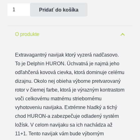
14,50€.
11,60€.
množstvo
Pridať do košíka
Kovová
cievka
pre
O produkte
Delphin
HURON
Extravagantný navijak ktorý vyzerá nadčasovo.
3000
To je Delphin HURON. Úchvatná je najmä jeho
odľahčená kovová cievka, ktorá dominuje celému
dizajnu. Okolo nej obieha výborne pretvarovaný
rotor v čiernej farbe, ktorá je výrazným kontrastom
voči celkovému matnému striebornému
vyhotoveniu navijaka. Extrémne hladký a tichý
chod HURON-a zabezpečuje odladený systém
ložísk. V celom navijaku sa ich nachádza až
11+1. Tento navijak vám bude výborným