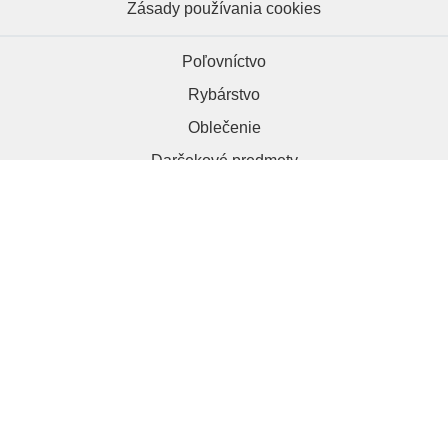
Zásady používania cookies
Poľovníctvo
Rybárstvo
Oblečenie
Darčekové predmety
HRAPA.sk, 984 01 Lučenec
+421 918 286 012
kontakt@hrapa.sk
Copyright © 2026 | Hrapa.sk