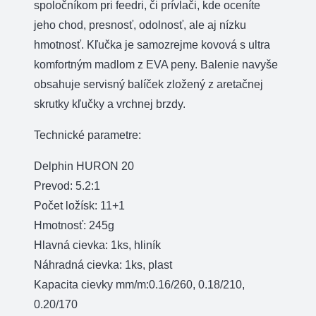
spoločníkom pri feedri, či prívlači, kde oceníte
jeho chod, presnosť, odolnosť, ale aj nízku
hmotnosť. Kľučka je samozrejme kovová s ultra
komfortným madlom z EVA peny. Balenie navyše
obsahuje servisný balíček zložený z aretačnej
skrutky kľučky a vrchnej brzdy.
Technické parametre:
Delphin HURON 20
Prevod: 5.2:1
Počet ložísk: 11+1
Hmotnosť: 245g
Hlavná cievka: 1ks, hliník
Náhradná cievka: 1ks, plast
Kapacita cievky mm/m:0.16/260, 0.18/210,
0.20/170