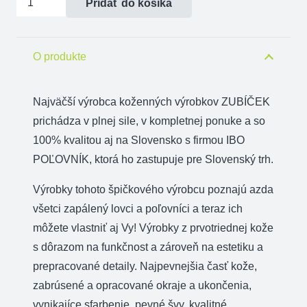
Pridať do košíka
Kožené
podložky
pod
O produkte
poháre
sada
Najväčší výrobca koženných výrobkov ZUBÍČEK
6
prichádza v plnej sile, v kompletnej ponuke a so
ks
100% kvalitou aj na Slovensko s firmou IBO
POĽOVNÍK, ktorá ho zastupuje pre Slovenský trh.
Výrobky tohoto špičkového výrobcu poznajú azda
všetci zapálený lovci a poľovníci a teraz ich
môžete vlastniť aj Vy! Výrobky z prvotriednej kože
s dôrazom na funkčnost a zároveň na estetiku a
prepracované detaily. Najpevnejšia časť kože,
zabrúsené a opracované okraje a ukončenia,
vynikajíce sfarbenie, pevné švy, kvalitné