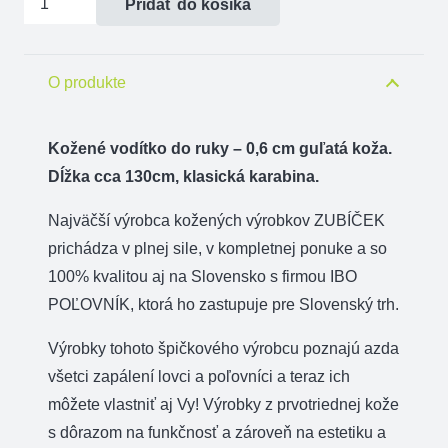
Pridať do košíka
Kožené
vodítko
do
O produkte
ruky
-
Kožené vodítko do ruky – 0,6 cm guľatá koža.
0,6
Dĺžka cca 130cm, klasická karabina.
cm
Najväčší výrobca kožených výrobkov ZUBÍČEK
guľatá
prichádza v plnej sile, v kompletnej ponuke a so
koža
100% kvalitou aj na Slovensko s firmou IBO
POĽOVNÍK, ktorá ho zastupuje pre Slovenský trh.
Výrobky tohoto špičkového výrobcu poznajú azda
všetci zapálení lovci a poľovníci a teraz ich
môžete vlastniť aj Vy! Výrobky z prvotriednej kože
s dôrazom na funkčnosť a zároveň na estetiku a