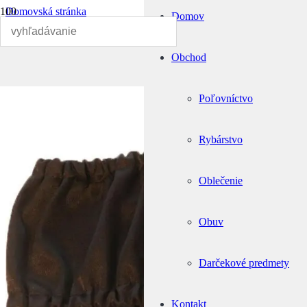
Domovská stránka
Domov
Poľovníctvo
Doplnky pre psov
Kryt na elektronický obojok M
Obchod
🔍
Poľovníctvo
Rybárstvo
Oblečenie
Obuv
Darčekové predmety
Kontakt