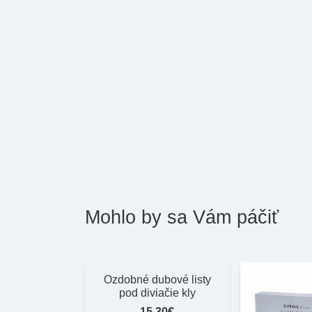
Mohlo by sa Vám páčiť
Ozdobné dubové listy
pod diviačie kly
15,30
€