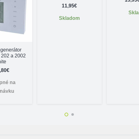
11,95
€
Skl
Skladom
 generátor
 202 a 2002
ite
,80
€
pné na
dnávku