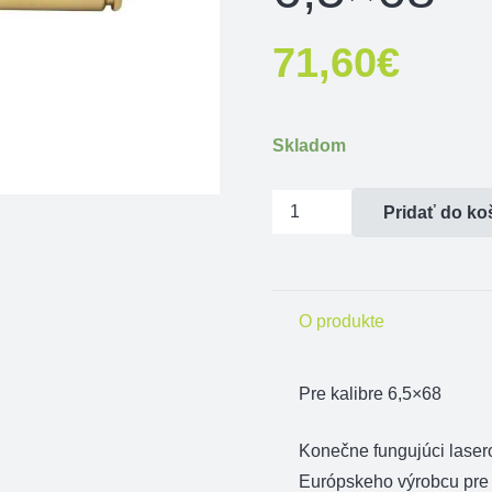
71,60
€
Skladom
množstvo
Pridať do ko
Laserový
nastrelovač
zbrane
O produkte
EUROHUNT
6,5x68
Pre kalibre 6,5×68
Konečne fungujúci las
Európskeho výrobcu pre 