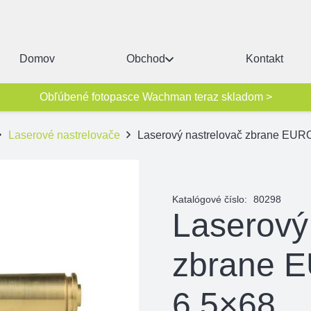
Domov
Obchod
Kontakt
Obľúbené fotopasce Wachman teraz skladom >
Laserové nastrelovače
Laserový nastrelovač zbrane EU
Katalógové číslo:
80298
Laserový
zbrane
6,5×68