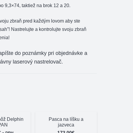
o 9,3×74, taktiež na brok 12 a 20.
 svoju zbraň pred každým lovom aby ste
sah”! Nastrelujte a kontrolujte svoju zbraň
enia!
apíšte do poznámky pri objednávke a
vny laserový nastrelovač.
nôž Delphin
Pasca na líšku a
PAN
jazveca
€
173,00
€