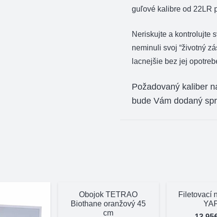
guľové kalibre od 22LR p
Neriskujte a kontrolujte
neminuli svoj “životný zá
lacnejšie bez jej opotreb
Požadovaný kaliber n
bude Vám dodaný sprá
Obojok TETRAO
Filetovací 
Biothane oranžový 45
YA
cm
13,95