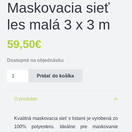
Maskovacia sieť
les malá 3 x 3 m
59,50
€
Dostupné na objednávku
množstvo
Pridať do košíka
Maskovacia
sieť
les
O produkte
malá
3
Kvalitná maskovacia sieť s listami je vyrobená zo
x
100% polyesteru. Ideálne pre maskovanie
3