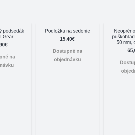
ný podsedák
Podložka na sedenie
Neoprénov
l Gear
puškohľad 
15,40
€
50 mm, 
,90
€
65,
Dostupné na
pné na
objednávku
Dostu
dnávku
objed