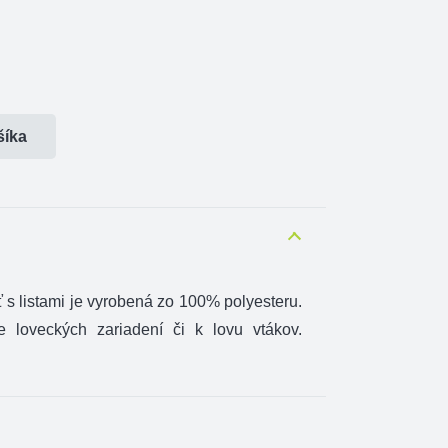
šíka
ť
s listami
je vyrobená
zo 100
%
polyesteru.
e
loveckých
zariadení
či k
lovu
vtákov.