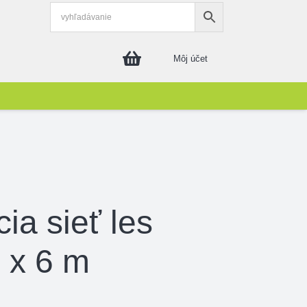
Môj účet
ia sieť les
 x 6 m