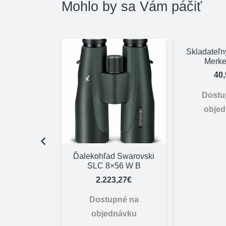
Mohlo by sa Vám páčiť
Skladateľ
Merke
40
Dostu
obje
mm nerez
Ďalekohľad Swarovski
50m žlto –
SLC 8×56 W B
nžové
2.223,27
€
,00
€
Dostupné na
adom
objednávku