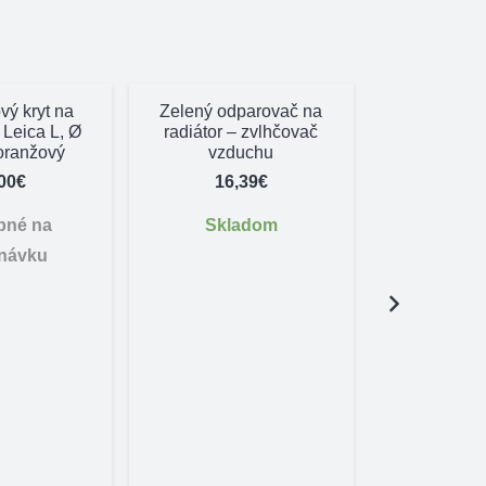
ý kryt na
Zelený odparovač na
Leica L, Ø
radiátor – zvlhčovač
oranžový
vzduchu
00
€
16,39
€
pné na
Skladom
návku
Farbiars
guľatá 4m
kara
44,
Skl