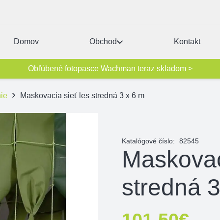
Domov
Obchod
Kontakt
Obľúbené fotopasce Wachman teraz skladom >
ie
Maskovacia sieť les stredná 3 x 6 m
Katalógové číslo:
82545
Maskovac
stredná 3
101,50
€