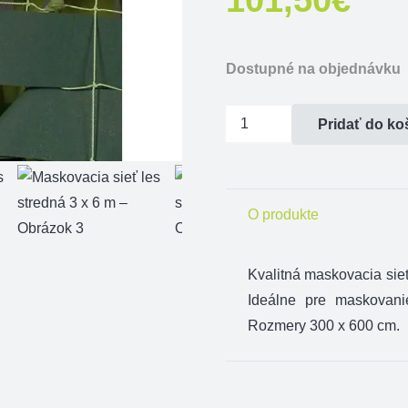
Dostupné na objednávku
množstvo
Pridať do ko
Maskovacia
sieť
les
O produkte
stredná
3
x
Kvalitná
maskovacia
sie
6
Ideálne pre
maskovani
m
Rozmery
300
x 600
cm.