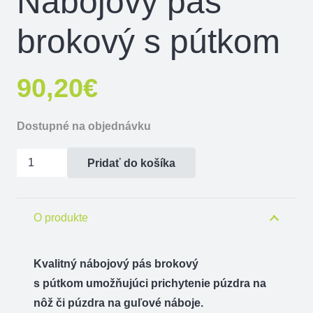
Nábojový pás
brokový s pútkom
90,20
€
Dostupné na objednávku
množstvo
Pridať do košíka
Nábojový
pás
brokový
O produkte
s
pútkom
Kvalitný n
ábojový pás brokový
s pútkom umožňujúci prichytenie púzdra na
nôž či púzdra na guľové náboje.