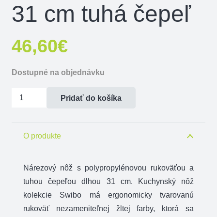
31 cm tuhá čepeľ
46,60
€
Dostupné na objednávku
množstvo
Pridať do košíka
Nárezový
nôž
Victorinox
O produkte
Swibo
31
Nárezový nôž s polypropylénovou rukoväťou a
cm
tuhou čepeľou dlhou 31 cm. Kuchynský nôž
tuhá
kolekcie Swibo má ergonomicky tvarovanú
čepeľ
rukoväť nezameniteľnej žltej farby, ktorá sa