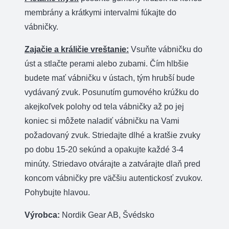
membrány a krátkymi intervalmi fúkajte do
vábničky.
Zajačie a králičie vreštanie:
Vsuňte vábničku do
úst a stlačte perami alebo zubami. Čím hlbšie
budete mať vábničku v ústach, tým hrubší bude
vydávaný zvuk. Posunutím gumového krúžku do
akejkoľvek polohy od tela vábničky až po jej
koniec si môžete naladiť vábničku na Vami
požadovaný zvuk. Striedajte dlhé a kratšie zvuky
po dobu 15-20 sekúnd a opakujte každé 3-4
minúty. Striedavo otvárajte a zatvárajte dlaň pred
koncom vábničky pre väčšiu autentickosť zvukov.
Pohybujte hlavou.
Výrobca:
Nordik Gear AB, Švédsko