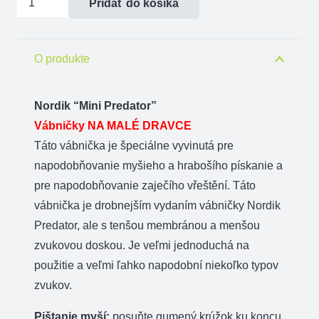
Pridať do košíka
Nordik
Predator-
Mini
O produkte
Predator,
vábnička
Nordik “Mini Predator”
na
Vábničky NA MALÉ DRAVCE
líšku
Táto vábnička je špeciálne vyvinutá pre
napodobňovanie myšieho a hrabošího pískanie a
pre napodobňovanie zaječího vřeštění. Táto
vábnička je drobnejším vydaním vábničky Nordik
Predator, ale s tenšou membránou a menšou
zvukovou doskou. Je veľmi jednoduchá na
použitie a veľmi ľahko napodobní niekoľko typov
zvukov.
Pištanie myší:
posuňte gumený krúžok ku koncu