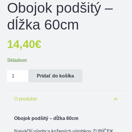
Obojok podšitý –
dĺžka 60cm
14,40
€
Skladom
množstvo
Pridať do košíka
Obojok
podšitý
-
O produkte
dĺžka
60cm
Obojok podšitý – dĺžka 60cm
Najväčší výrobca kožených výrobkov ZUBÍČEK