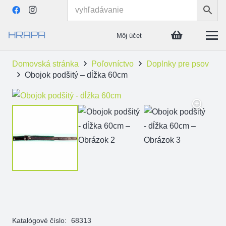
Môj účet
Domovská stránka
Poľovníctvo
Doplnky pre psov
Obojok podšitý – dĺžka 60cm
Katalógové číslo:
68313