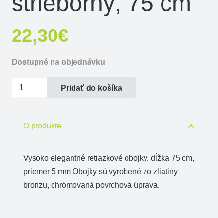
strieborný, 75 cm
22,30
€
Dostupné na objednávku
množstvo
Pridať do košíka
Obojok
retiazkový
DeLuxe
O produkte
strieborný,
75
Vysoko elegantné retiazkové obojky. dĺžka 75 cm,
cm
priemer 5 mm Obojky sú vyrobené zo zliatiny
bronzu, chrómovaná povrchová úprava.