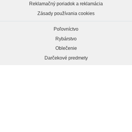
Reklamačný poriadok a reklamácia
Zásady používania cookies
Poľovníctvo
Rybárstvo
Oblečenie
Darčekové predmety
HRAPA.sk, 984 01 Lučenec
+421 918 286 012
kontakt@hrapa.sk