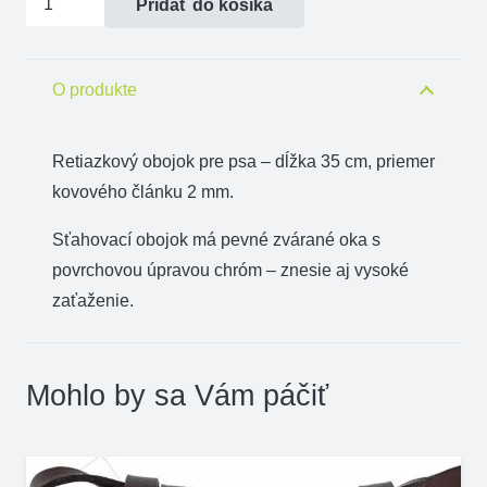
Pridať do košíka
Obojok
sťahovací
jednoradový,
O produkte
35
cm
Retiazkový obojok pre psa – dĺžka 35 cm, priemer
kovového článku 2 mm.
Sťahovací obojok má pevné zvárané oka s
povrchovou úpravou chróm – znesie aj vysoké
zaťaženie.
Mohlo by sa Vám páčiť