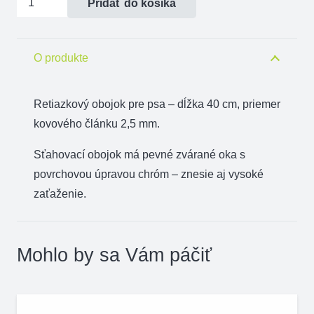
Pridať do košíka
Obojok
sťahovací
jednoradový,
O produkte
40
cm
Retiazkový obojok pre psa – dĺžka 40 cm, priemer
kovového článku 2,5 mm.
Sťahovací obojok má pevné zvárané oka s
povrchovou úpravou chróm – znesie aj vysoké
zaťaženie.
Mohlo by sa Vám páčiť