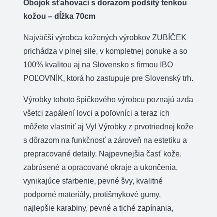
Obojok sťahovací s dorazom podšitý tenkou
tenkou
kožou – dĺžka 70cm
kožou-
Najväčší výrobca kožených výrobkov ZUBÍČEK
dĺžka
prichádza v plnej sile, v kompletnej ponuke a so
70cm
100% kvalitou aj na Slovensko s firmou IBO
POĽOVNÍK, ktorá ho zastupuje pre Slovenský trh.
Výrobky tohoto špičkového výrobcu poznajú azda
všetci zapálení lovci a poľovníci a teraz ich
môžete vlastniť aj Vy! Výrobky z prvotriednej kože
s dôrazom na funkčnosť a zároveň na estetiku a
prepracované detaily. Najpevnejšia časť kože,
zabrúsené a opracované okraje a ukončenia,
vynikajúce sfarbenie, pevné švy, kvalitné
podporné materiály, protišmykové gumy,
najlepšie karabiny, pevné a tiché zapínania,