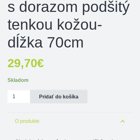
s dorazom podšitý
tenkou kožou-
dĺžka 70cm
29,70
€
Skladom
množstvo
Pridať do košíka
Obojok
sťahovací
s
O produkte
dorazom
podšitý