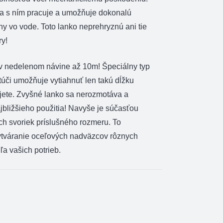
sa s ním pracuje a umožňuje dokonalú
hy vo vode. Toto lanko neprehryznú ani tie
ry!
v nedelenom návine až 10m! Špeciálny typ
úči umožňuje vytiahnuť len takú dĺžku
ujete. Zvyšné lanko sa nerozmotáva a
jbližšieho použitia! Navyše je súčasťou
ch svoriek príslušného rozmeru. To
tváranie oceľových nadväzcov rôznych
ľa vašich potrieb.