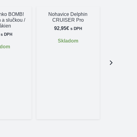
anko BOMB!
Nohavice Delphin
 a slučkou /
CRUISER Pro
ákien
92,95
€
s DPH
s DPH
Skladom
adom
Puzdro na
Delphin
4,00
€
Skl