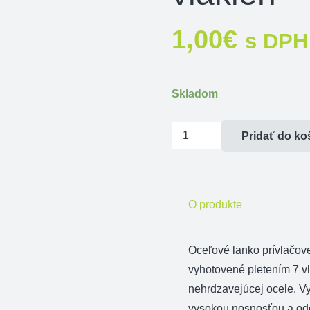
1,00
€
s DPH
Skladom
množstvo
Pridať do ko
Oceľové
lanko
BOMB!
O produkte
s
krimp.
svorkami
Oceľové lanko prívlačov
/
vyhotovené pletením 7 v
7
nehrdzavejúcej ocele. 
vlákien
vysokou nosnosťou a od