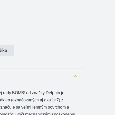
šíka
ej rady BOMB! od značky Delphin je
lákien (označovaných aj ako 1×7) z
Vyznačuje sa veľmi jemným povrchom a
olnosťou voči mechanickému poškodeniu.