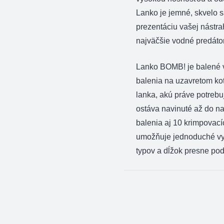
Lanko je jemné, skvelo 
prezentáciu vašej nástra
najväčšie vodné predáto
Lanko BOMB! je balené 
balenia na uzavretom kot
lanka, akú práve potreb
ostáva navinuté až do na
balenia aj 10 krimpovací
umožňuje jednoduché vy
typov a dĺžok presne pod