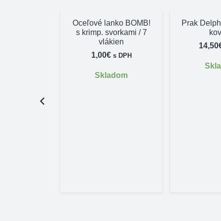
Oceľové lanko BOMB!
Prak Delp
s krimp. svorkami / 7
ko
vlákien
14,50
1,00
€
s DPH
Skl
Skladom
vé rukavice
Atak! 75F
€
s DPH
adom