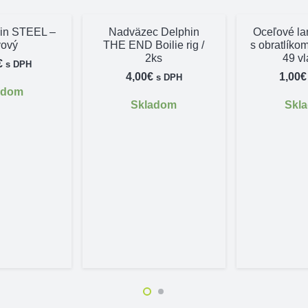
hin STEEL –
Nadväzec Delphin
Oceľové l
vový
THE END Boilie rig /
s obratlíkom
2ks
49 vl
€
s DPH
4,00
€
1,00
€
s DPH
adom
Skladom
Skl