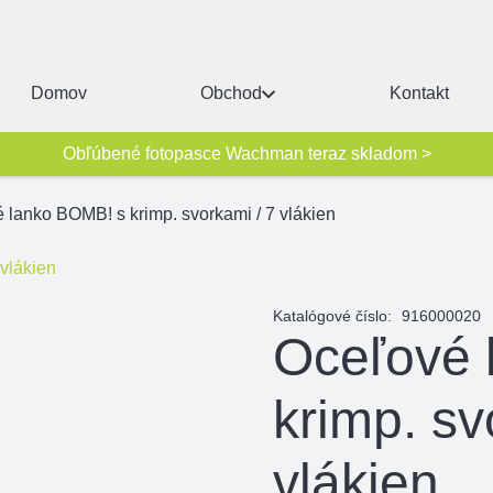
Domov
Obchod
Kontakt
Obľúbené fotopasce Wachman teraz skladom >
 lanko BOMB! s krimp. svorkami / 7 vlákien
Katalógové číslo:
916000020
Oceľové 
krimp. sv
vlákien