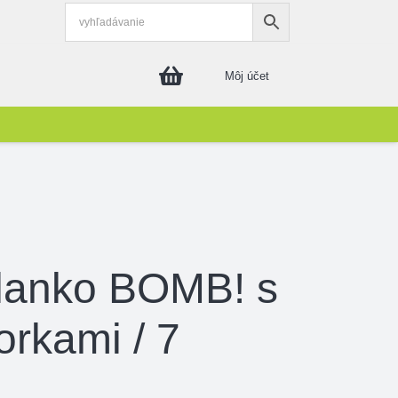
Môj účet
lanko BOMB! s
orkami / 7