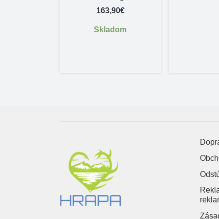
,20
€
163,90
€
adom
Skladom
Dopra
Obch
Odst
Rekl
rekla
Zásad