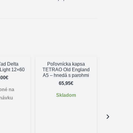
ad Delta
Poľovnícka kapsa
rLight 12×60
TETRAO Old England
A5 – hnedá s parohmi
,00
€
65,95
€
pné na
Skladom
návku
Vychádzko
lano p