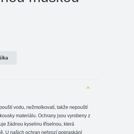
šíka
opouští vodu, nežmolkovatí, takže nepouští
 kousky materiálu. Ochrany jsou vyrobeny z
uje žádnou kyselinu tříselnou, která
ě. U našich ochran nehrozí popraskání