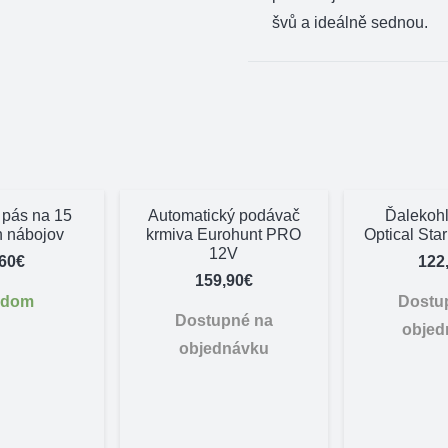
švů a ideálně sednou.
 pás na 15
Automatický podávač
Ďalekohľ
h nábojov
krmiva Eurohunt PRO
Optical Sta
12V
,60
€
122
159,90
€
adom
Dostu
Dostupné na
objed
objednávku