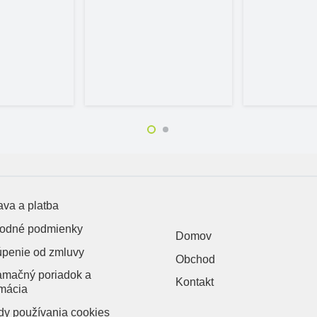
va a platba
odné podmienky
Domov
úpenie od zmluvy
Obchod
amačný poriadok a
Kontakt
mácia
y používania cookies