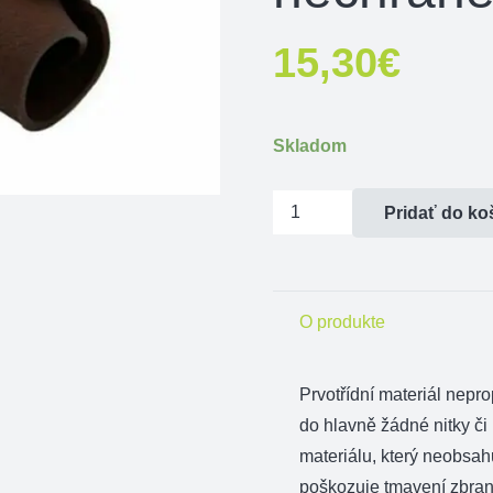
15,30
€
Skladom
množstvo
Pridať do ko
Ochrana
hlavne
na
O produkte
gulovnicu
s
nechránenou
Prvotřídní materiál nepr
muškou
do hlavně žádné nitky či
materiálu, který neobsah
poškozuje tmavení zbran