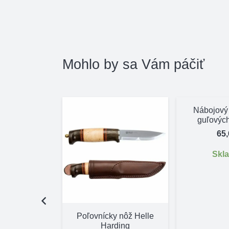
Mohlo by sa Vám páčiť
Nábojový
guľovýc
65
Skl
na zbraň
Poľovnícky nôž Helle
široký 4cm
Harding