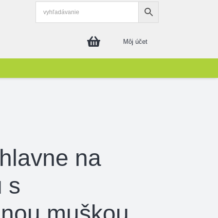
Môj účet
hlavne na
 s
enou muškou