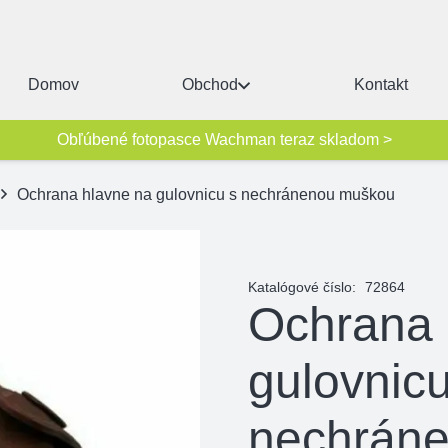
Domov
Obchod
Kontakt
Obľúbené fotopasce Wachman teraz skladom >
Ochrana hlavne na gulovnicu s nechránenou muškou
Katalógové číslo:
72864
Ochrana 
gulovnicu
nechrán