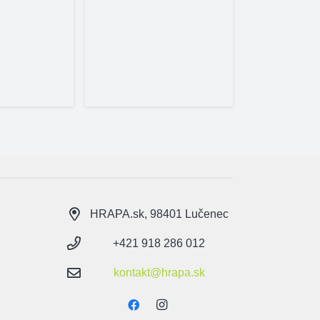
3,
Skl
HRAPA.sk, 98401 Lučenec
+421 918 286 012
kontakt@hrapa.sk