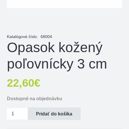
Katalógové číslo:
68004
Opasok kožený
poľovnícky 3 cm
22,60
€
Dostupné na objednávku
množstvo
Pridať do košíka
Opasok
kožený