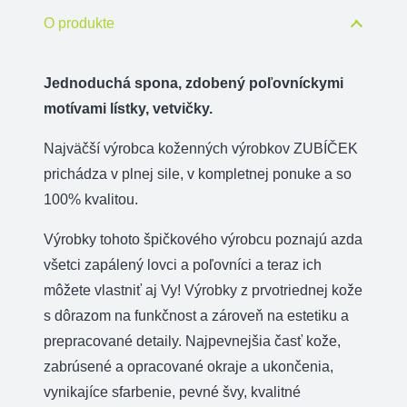
poľovnícky
O produkte
3
cm
Jednoduchá spona, zdobený poľovníckymi
motívami lístky, vetvičky.
Najväčší výrobca koženných výrobkov ZUBÍČEK
prichádza v plnej sile, v kompletnej ponuke a so
100% kvalitou.
Výrobky tohoto špičkového výrobcu poznajú azda
všetci zapálený lovci a poľovníci a teraz ich
môžete vlastniť aj Vy! Výrobky z prvotriednej kože
s dôrazom na funkčnost a zároveň na estetiku a
prepracované detaily. Najpevnejšia časť kože,
zabrúsené a opracované okraje a ukončenia,
vynikajíce sfarbenie, pevné švy, kvalitné