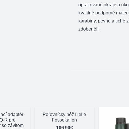
opracované okraje a ukon
kvalitné podporné materi
karabiny, pevné a tiché 
zdobené!!!
ací adaptér
Poľovnícky nôž Helle
Q-R pre
Fossekallen
 so závitom
106,90
€