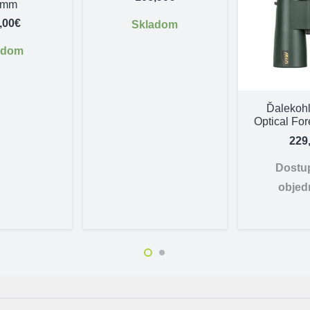
 mm
,00
€
Skladom
adom
Ďalekohľ
Optical For
229
Dostu
objed