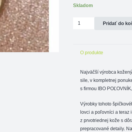
Skladom
množstvo
Pridať do ko
Panenka
O produkte
Najväčší výrobca kožen
sile, v kompletnej ponuk
s firmou IBO POĽOVNÍK, 
Výrobky tohoto špičkové
lovci a poľovníci a teraz
z prvotriednej kože s dô
prepracované detaily. N