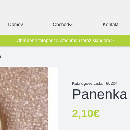
Domov
Obchod
Kontakt
Obľúbené fotopasce Wachman teraz skladom >
a
Katalógové číslo:
68204
Panenka
2,10
€