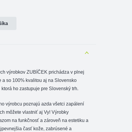
šíka
ých výrobkov ZUBÍČEK prichádza v plnej
e a so 100% kvalitou aj na Slovensko
ktorá ho zastupuje pre Slovenský trh.
ho výrobcu poznajú azda všetci zapálení
 ich môžete vlastniť aj Vy! Výrobky
razom na funkčnosť a zároveň na estetiku a
ajpevnejšia časť kože, zabrúsené a