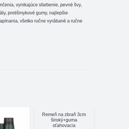
čenia, vynikajúce sfarbenie, pevné švy,
ály, protišmykové gumy, najlepšie
zapínania, všetko ručne vyrábané a ručne
Remeň na zbraň 3cm
široký+guma
sťahovacia