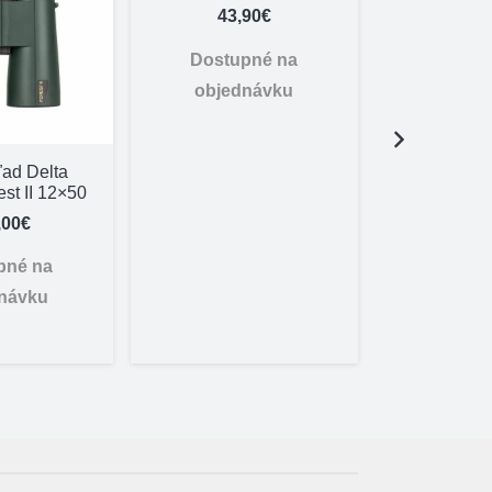
43,90
€
Dostupné na
objednávku
ad Delta
Náhradný
est II 12×50
akku pílu n
P
,00
€
25,
pné na
Dostu
návku
objed