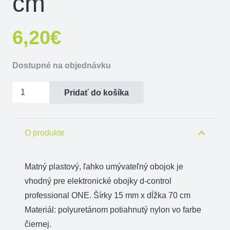
cm
6,20
€
Dostupné na objednávku
množstvo
Pridať do košíka
Plastový
obojok
čierný
O produkte
15
mm
Matný plastový, ľahko umývateľný obojok je
x
vhodný pre elektronické obojky d-control
70
professional ONE. Šírky 15 mm x dĺžka 70 cm
cm
Materiál: polyuretánom potiahnutý nylon vo farbe
čiernej.