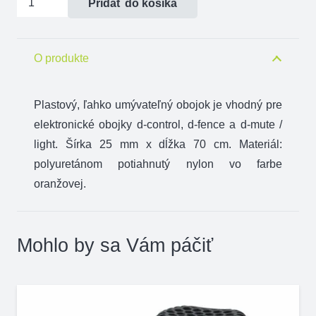
Pridať do košíka
Plastový
obojok
oranžový
O produkte
25
mm
Plastový, ľahko umývateľný obojok je vhodný pre
x
elektronické obojky d-control, d-fence a d-mute /
70
light. Šírka 25 mm x dĺžka 70 cm. Materiál:
cm
polyuretánom potiahnutý nylon vo farbe
oranžovej.
Mohlo by sa Vám páčiť